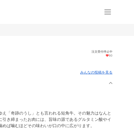
注文受付停止中
60
みんなの投稿を見る
ゆえ「奇跡のうし」とも言われる短角牛。その魅力はなんと
に引き締まったお肉には、旨味の源であるグルタミン酸やイ
噛めば噛むほどその味わいが口の中に広がります。