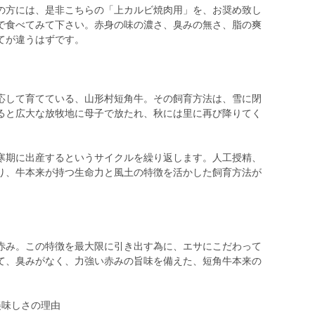
の方には、是非こちらの「上カルビ焼肉用」を、お奨め致し
で食べてみて下さい。赤身の味の濃さ、臭みの無さ、脂の爽
てが違うはずです。
応して育てている、山形村短角牛。その飼育方法は、雪に閉
ると広大な放牧地に母子で放たれ、秋には里に再び降りてく
寒期に出産するというサイクルを繰り返します。人工授精、
り、牛本来が持つ生命力と風土の特徴を活かした飼育方法が
赤み。この特徴を最大限に引き出す為に、エサにこだわって
て、臭みがなく、力強い赤みの旨味を備えた、短角牛本来の
美味しさの理由