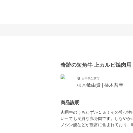
奇跡の短角牛 上カルビ焼肉用
岩手県久慈市
柿木敏由貴 | 柿木畜産
商品説明
肉用牛のうちわずか１％！その希少性
いっても良質な赤身肉です。しなやか
ノシン酸などが豊富に含まれており、