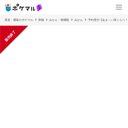
産直・通販のポケマル
果物
みかん・柑橘類
みかん
予約受付【あま～い味くらべ！
販売終了