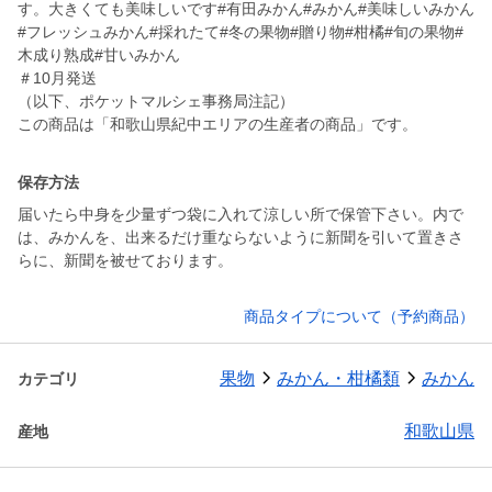
す。大きくても美味しいです#有田みかん#みかん#美味しいみかん
#フレッシュみかん#採れたて#冬の果物#贈り物#柑橘#旬の果物#
木成り熟成#甘いみかん
＃10月発送
（以下、ポケットマルシェ事務局注記）
この商品は「和歌山県紀中エリアの生産者の商品」です。
保存方法
届いたら中身を少量ずつ袋に入れて涼しい所で保管下さい。内で
は、みかんを、出来るだけ重ならないように新聞を引いて置きさ
商品タイプについて（予約商品）
果物
みかん・柑橘類
みかん
カテゴリ
和歌山県
産地