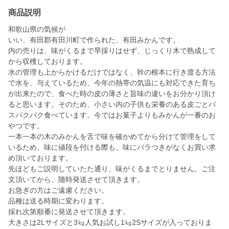
商品説明
和歌山県の気候が
いい、有田郡有田川町で作られた、有田みかんです。
内の売りは、味がくるまで早採りはせず、じっくり木で熟成して
から収穫しております。
水の管理も上からかけるだけではなく、幹の根本に行き渡る方法
で水を、与えているため、今年の熱帯の気温にも対応できた育ち
が出来たので、食べた時の皮の薄さと旨味の違いをお分かり頂け
ると思います。そのため、小さい内の子供も栄養のある皮ごとバ
スパクパク食べています。今ではお菓子よりもみかんが一番のお
やつです。
一本一本の木のみかんを舌で味を確かめてから分けて管理をして
いるため、味に値段を付ける際も、味にバラつきがなくお買い求
め頂いております。
先ほどもご説明していたた通り、味がくるまでとりません。ご注
文頂いてから、随時発送させて頂きます。
お急ぎの方はご遠慮ください。
品種は送る時期に変わります。
採れ次第順番に発送させて頂きます。
大きさは2Lサイズと3㎏人気お試し1㎏2Sサイズが入っておりま