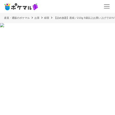
産直・通販のポケマル
お茶
緑茶
【詰め放題】若緑／210g 5袋以上お買い上げで10％引き