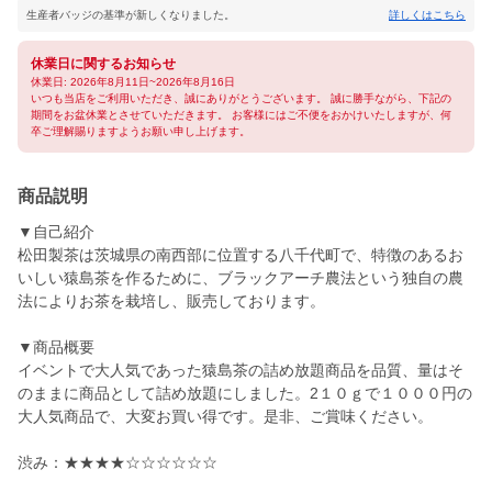
生産者バッジの基準が新しくなりました。
詳しくはこちら
休業日に関するお知らせ
休業日: 2026年8月11日~2026年8月16日
いつも当店をご利用いただき、誠にありがとうございます。 誠に勝手ながら、下記の
期間をお盆休業とさせていただきます。 お客様にはご不便をおかけいたしますが、何
卒ご理解賜りますようお願い申し上げます。
商品説明
▼自己紹介
松田製茶は茨城県の南西部に位置する八千代町で、特徴のあるお
いしい猿島茶を作るために、ブラックアーチ農法という独自の農
法によりお茶を栽培し、販売しております。
▼商品概要
イベントで大人気であった猿島茶の詰め放題商品を品質、量はそ
のままに商品として詰め放題にしました。2１０ｇで１０００円の
大人気商品で、大変お買い得です。是非、ご賞味ください。
渋み：★★★★☆☆☆☆☆☆