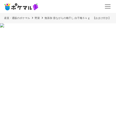
産直・通販のポケマル
野菜
無添加 昔ながらの梅干し 白干梅５ｋｇ 【おまけ付き】