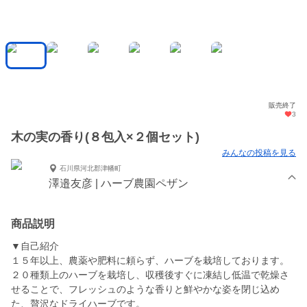
販売終了
3
木の実の香り(８包入×２個セット)
みんなの投稿を見る
石川県河北郡津幡町
澤邉友彦 | ハーブ農園ペザン
商品説明
▼自己紹介
１５年以上、農薬や肥料に頼らず、ハーブを栽培しております。
２０種類上のハーブを栽培し、収穫後すぐに凍結し低温で乾燥さ
せることで、フレッシュのような香りと鮮やかな姿を閉じ込め
た、贅沢なドライハーブです。