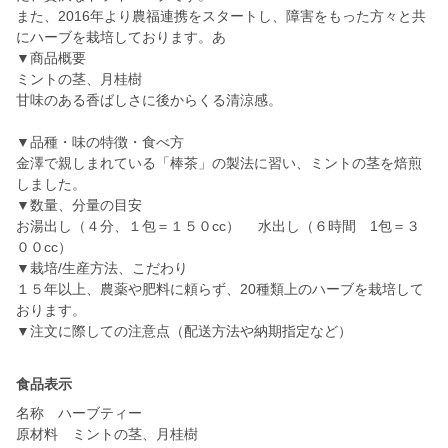
また、2016年より農福連携をスタートし、障害をもった方々と共
にハーブを栽培しております。あ
▼商品概要
ミントの茎、月桂樹
甘味のある香ばしさに後からくる清涼感。
▼品種・味の特徴・食べ方
金澤で親しまれている「棒茶」の製法に習い、ミントの茎を焙煎
しました。
▼数量、分量の目安
お湯出し（４分、１包＝１５０cc） 水出し（６時間 1包＝３
００cc）
▼栽培/生産方法、こだわり
１５年以上、農薬や肥料に頼らず、20種類上のハーブを栽培して
おります。
▼注文に際しての注意点（配送方法や納期指定など）
食品表示
名称 ハーブティー
原材料 ミントの茎、月桂樹