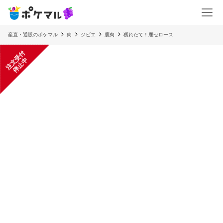
産直・通販のポケマル
肉
ジビエ
鹿肉
獲れたて！鹿セロース
注
文
受
付
停
止
中