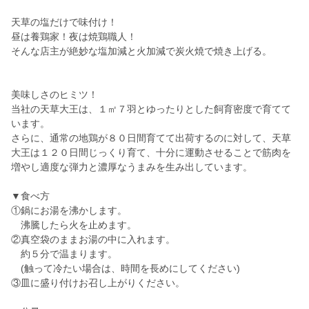
天草の塩だけで味付け！
昼は養鶏家！夜は焼鶏職人！
そんな店主が絶妙な塩加減と火加減で炭火焼で焼き上げる。
美味しさのヒミツ！
当社の天草大王は、１㎡７羽とゆったりとした飼育密度で育てて
います。
さらに、通常の地鶏が８０日間育てて出荷するのに対して、天草
大王は１２０日間じっくり育て、十分に運動させることで筋肉を
増やし適度な弾力と濃厚なうまみを生み出しています。
▼食べ方
①鍋にお湯を沸かします。
沸騰したら火を止めます。
②真空袋のままお湯の中に入れます。
約５分で温まります。
(触って冷たい場合は、時間を長めにしてください)
③皿に盛り付けお召し上がりください。