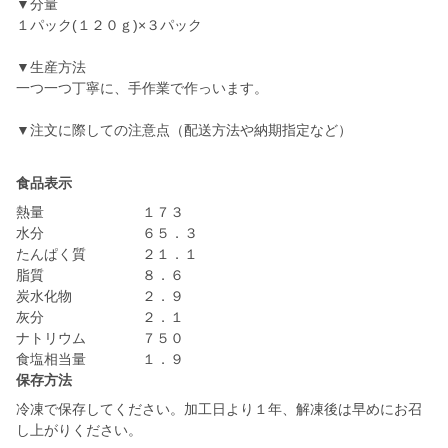
▼分量
１パック(１２０ｇ)×３パック
▼生産方法
一つ一つ丁寧に、手作業で作っいます。
▼注文に際しての注意点（配送方法や納期指定など）
食品表示
熱量 １７３
水分 ６５．３
たんぱく質 ２１．１
脂質 ８．６
炭水化物 ２．９
灰分 ２．１
ナトリウム ７５０
食塩相当量 １．９
保存方法
冷凍で保存してください。加工日より１年、解凍後は早めにお召
し上がりください。