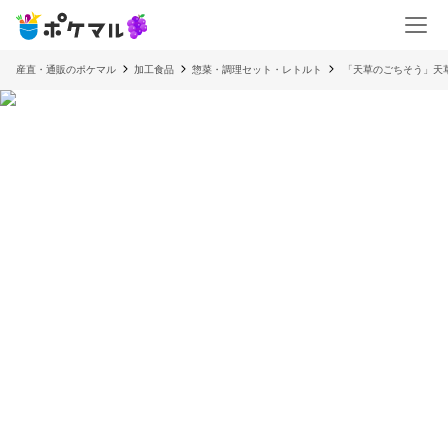
産直・通販のポケマル
加工食品
惣菜・調理セット・レトルト
「天草のごちそう」天