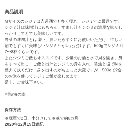
商品説明
Mサイズのシジミは宍道湖でも多く獲れ、シジミ汁に最適です。
シジミ汁は味噌汁はもちろん、すまし汁もシジミの濃厚な味がし
っかりしてとても美味しいです。
野菜の味噌汁とは違い、届いたらすぐにお使いいただけ、忙しい
朝でもすぐに美味しいシジミ汁がいただけます。500gでシジミ汁
7〜8杯くらいです。
またシジミご飯もオススメです。少量のお酒と水で貝を開き、身
をすべて出し、ご飯と出汁とシジミの身を入れ、醤油と塩で味を
整えて炊くだけ！身を出すのがちょっと大変ですが、500gで2合
のお米を使ってシジミご飯が楽しめます。
是非、ご賞味下さい。
#貝#海の幸
保存方法
冷蔵庫で2日、小分けして冷凍で約6カ月
2020年12月15日追記