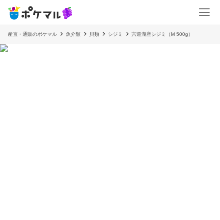
産直・通販のポケマル
魚介類
貝類
シジミ
宍道湖産シジミ（M 500g）