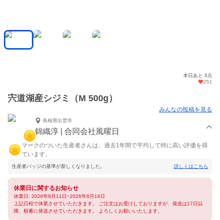
本日あと 3点
251
宍道湖産シジミ（M 500g）
みんなの投稿を見る
島根県出雲市
錦織淳 | 合同会社風曜日
マークのついた生産者さんは、過去1年間で平均して特に高い評価を得
ています。
生産者バッジの基準が新しくなりました。
詳しくはこちら
休業日に関するお知らせ
休業日: 2026年8月11日~2026年8月16日
上記日程で休業させていただきます。 ご注文はお受けしておりますが、発送は17日以
降、順番に発送させていただきます。 よろしくお願いいたします。