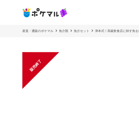
産直・通販のポケマル
魚介類
魚介セット
津本式！高級飲食店に卸す魚を体
販売終了