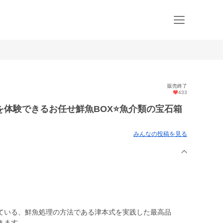
販売終了
433
体験できるお任せ鮮魚BOX⭐️魚介類の宝石箱
みんなの投稿を見る
ている、鮮魚処理の方法である津本式を実践した最高品
きます。