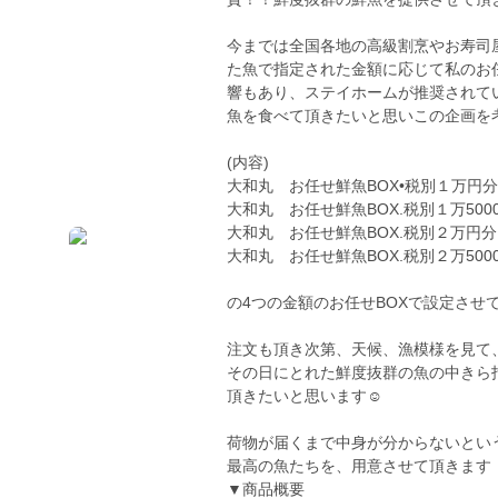
今までは全国各地の高級割烹やお寿司
た魚で指定された金額に応じて私のお
響もあり、ステイホームが推奨されて
魚を食べて頂きたいと思いこの企画を
(内容)
大和丸 お任せ鮮魚BOX•税別１万円分
大和丸 お任せ鮮魚BOX.税別１万500
大和丸 お任せ鮮魚BOX.税別２万円分
大和丸 お任せ鮮魚BOX.税別２万500
の4つの金額のお任せBOXで設定させ
注文も頂き次第、天候、漁模様を見て
その日にとれた鮮度抜群の魚の中きら
頂きたいと思います☺️
荷物が届くまで中身が分からないとい
最高の魚たちを、用意させて頂きます
▼商品概要