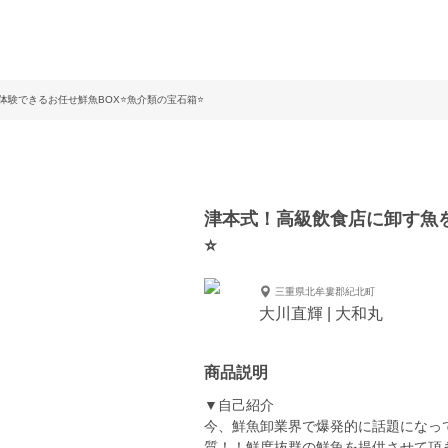
験できるお任せ鮮魚BOX⭐️魚介類の宝石箱⭐️
津本式！高級飲食店に卸す魚を
⭐️
三重県北牟婁郡紀北町
大川直輝 | 大和丸
商品説明
▼自己紹介
今、鮮魚卸業界で爆発的に話題になっ
質！！鮮度抜群の鮮魚を提供させて頂