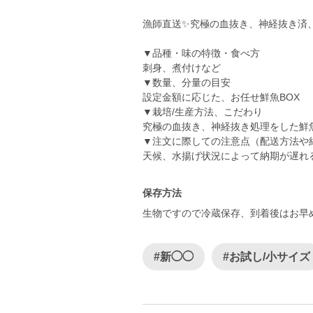
漁師直送✨究極の血抜き、神経抜き済、
▼品種・味の特徴・食べ方
刺身、煮付けなど
▼数量、分量の目安
設定金額に応じた、お任せ鮮魚BOX
▼栽培/生産方法、こだわり
究極の血抜き、神経抜き処理をした鮮
▼注文に際しての注意点（配送方法や
天候、水揚げ状況によって納期が遅れ
保存方法
生物ですので冷蔵保存、到着後はお早
#新◯◯
#お試し/小サイズ