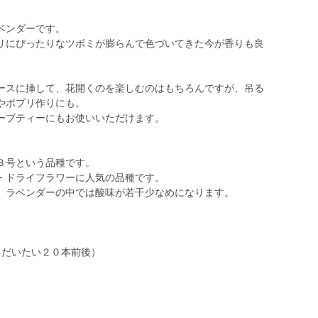
ベンダーです。
リにぴったりなツボミが膨らんで色づいてきた今が香りも良
ースに挿して、花開くのを楽しむのはもちろんですが、吊る
やポプリ作りにも。
ーブティーにもお使いいただけます。
３号という品種です。
・ドライフラワーに人気の品種です。
、ラベンダーの中では酸味が若干少なめになります。
とだいたい２０本前後）