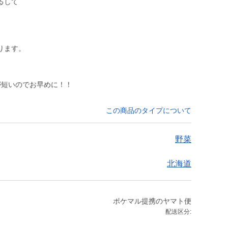
るして
ります。
が短いのでお早めに！！
この商品のタイプについて
野菜
北海道
ポケマル提携のヤマト便
配送区分: