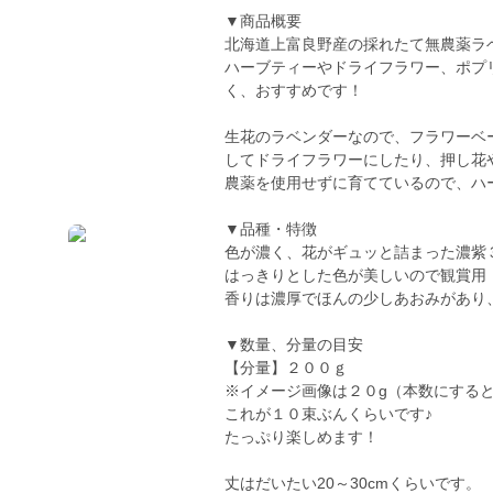
▼商品概要
北海道上富良野産の採れたて無農薬ラ
ハーブティーやドライフラワー、ポプ
く、おすすめです！
生花のラベンダーなので、フラワーベ
してドライフラワーにしたり、押し花
農薬を使用せずに育てているので、ハ
▼品種・特徴
色が濃く、花がギュッと詰まった濃紫
はっきりとした色が美しいので観賞用
香りは濃厚でほんの少しあおみがあり
▼数量、分量の目安
【分量】２００ｇ
※イメージ画像は２０g（本数にする
これが１０束ぶんくらいです♪
たっぷり楽しめます！
丈はだいたい20～30cmくらいです。