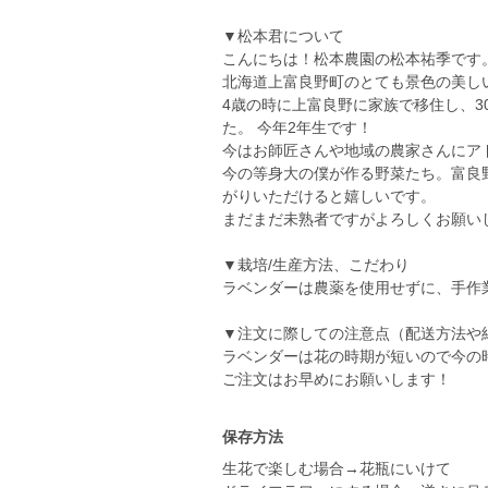
▼松本君について
こんにちは！松本農園の松本祐季です
北海道上富良野町のとても景色の美し
4歳の時に上富良野に家族で移住し、3
た。 今年2年生です！
今はお師匠さんや地域の農家さんにア
今の等身大の僕が作る野菜たち。富良
がりいただけると嬉しいです。
まだまだ未熟者ですがよろしくお願い
▼栽培/生産方法、こだわり
ラベンダーは農薬を使用せずに、手作
▼注文に際しての注意点（配送方法や
ラベンダーは花の時期が短いので今の
ご注文はお早めにお願いします！
保存方法
生花で楽しむ場合→花瓶にいけて