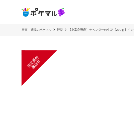
産直・通販のポケマル
野菜
【上富良野産】ラベンダーの生花【200ｇ】イ
注
文
受
付
停
止
中