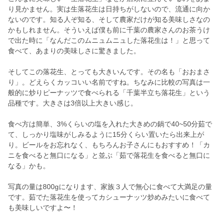
り見かません。実は生落花生は日持ちがしないので、流通に向か
ないのです。知る人ぞ知る、そして農家だけが知る美味しさなの
かもしれません。そういえば僕も前に千葉の農家さんのお茶うけ
で出た時に「なんだこのムニュムニュした落花生は！」と思って
食べて、あまりの美味しさに驚きました。
そしてこの落花生、とっても大きいんです。その名も「おおまさ
り」。どえらくカッコいい名前ですね。ちなみに比較の写真は一
般的に炒りピーナッツで食べられる「千葉半立ち落花生」という
品種です。大きさは3倍以上大きい感じ。
食べ方は簡単、3%くらいの塩を入れた大きめの鍋で40~50分茹で
て、しっかり塩味がしみるように15分くらい置いたら出来上が
り。ビールをお忘れなく、もちろんお子さんにもおすすめ！「カ
ニを食べると無口になる」と並ぶ「茹で落花生を食べると無口に
なる」かも。
写真の量は800gになります、家族３人で無心に食べて大満足の量
です。茹でた落花生を使ってカシューナッツ炒めみたいに食べて
も美味しいですよ〜！