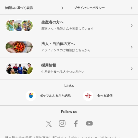
特商法に基づく表記
プライバシーポリシー
生産者の方へ
農家さん・漁師さんを募集しています!
法人・自治体の方へ
アライアンスのご相談はこちらから
採用情報
生産者と食べる人をつなぎたい
Links
ポケマルふるさと納税
食べる通信
Follow us
日本最大級の産直（産地直送）ECサイト『ポケットマルシェ（ポケマル）』