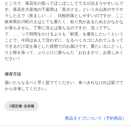
ところで、落花生の肌ってぼこぼこしてて土が詰まりやすいんで
す。落花生大産地の千葉県は「黒ボク土」という火山灰のサラサ
ラした土で（羨ましい…）、比較的落としやすいのですが、ここ
岐阜県白川町の土はとても重たく、粘り気があるため土がなかな
か落ちません。丁寧に洗えば落ちるのですが、洗って干し
て、、、って時間をかけるよりも「鮮度」を優先したい！という
ことで、今回はあえて洗わずに、なるべくカゴに入れてふるって
できるだけ泥を落とした状態でのお届けです。重たい土にどっし
りと根を張って、ぷりぷりに膨らんだ「おおまさり」お楽しみく
ださい！
保存方法
届いたらなるべく早く茹でてください、食べきれなければ茹でて
から冷凍してください。
#固定種･在来種
商品タイプについて（予約商品）