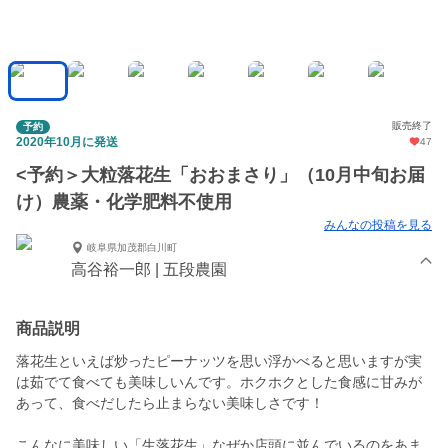
販売終了
予約
2020年10月に発送
47
<予約＞大粒落花生「おおまさり」（10月中旬お届
け）農薬・化学肥料不使用
みんなの投稿を見る
岐阜県加茂郡白川町
高谷裕一郎 | 五段農園
商品説明
落花生といえば炒ったピーナッツを思い浮かべると思いますが実
は茹でて食べても美味しいんです。ホクホクとした食感に甘みが
あって、食べだしたら止まらない美味しさです！
こんなに美味しい「生落花生」なぜか店頭に並んでいるのをあま