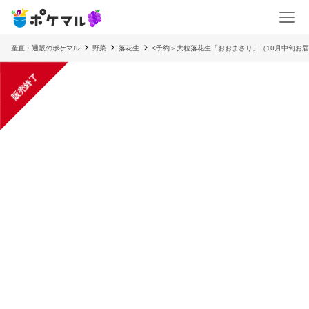
産直・通販のポケマル
野菜
落花生
<予約＞大粒落花生「おおまさり」（10月中旬お
販売終了