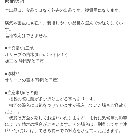
商品説明
本出品は、食品ではなく花卉の出品です。観賞用になります。
病気や害虫にも強く、栽培しやすい品種を選んでお送りしていま
す。
品種指定はできません。
■内容量/加工地
オリーブの苗木(9cmポット)×１ケ
加工地:静岡県沼津市
■原材料
オリーブの苗木(静岡沼津産)
■注意事項/その他
・梱包の際に葉が多少折り曲がる事もあります。
・虫等の混入には気をつけていますが混入していた場合ご容赦く
ださい。
・状態は万全を期してお送りいたしますが、まれに気候等の影響
によって枯木の場合がございます。その場合は、到着してすぐ連
絡いただければ、できる範囲での対応をさせていただきます。