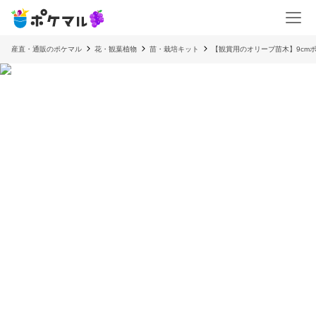
産直・通販のポケマル
花・観葉植物
苗・栽培キット
【観賞用のオリーブ苗木】9cm