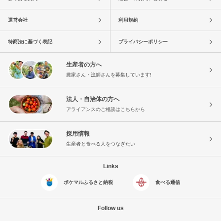
運営会社
利用規約
特商法に基づく表記
プライバシーポリシー
生産者の方へ
農家さん・漁師さんを募集しています!
法人・自治体の方へ
アライアンスのご相談はこちらから
採用情報
生産者と食べる人をつなぎたい
Links
ポケマルふるさと納税
食べる通信
Follow us