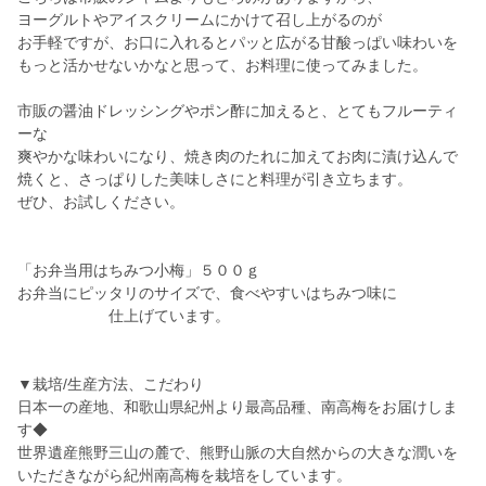
ヨーグルトやアイスクリームにかけて召し上がるのが
お手軽ですが、お口に入れるとパッと広がる甘酸っぱい味わいを
もっと活かせないかなと思って、お料理に使ってみました。
市販の醤油ドレッシングやポン酢に加えると、とてもフルーティ
ーな
爽やかな味わいになり、焼き肉のたれに加えてお肉に漬け込んで
焼くと、さっぱりした美味しさにと料理が引き立ちます。
ぜひ、お試しください。
「お弁当用はちみつ小梅」５００ｇ
お弁当にピッタリのサイズで、食べやすいはちみつ味に
仕上げています。
▼栽培/生産方法、こだわり
日本一の産地、和歌山県紀州より最高品種、南高梅をお届けしま
す◆
世界遺産熊野三山の麓で、熊野山脈の大自然からの大きな潤いを
いただきながら紀州南高梅を栽培をしています。