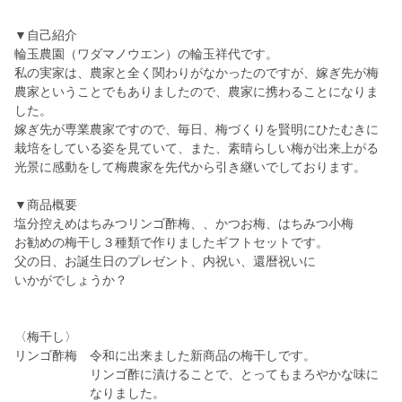
▼自己紹介
輪玉農園（ワダマノウエン）の輪玉祥代です。
私の実家は、農家と全く関わりがなかったのですが、嫁ぎ先が梅
農家ということでもありましたので、農家に携わることになりま
した。
嫁ぎ先が専業農家ですので、毎日、梅づくりを賢明にひたむきに
栽培をしている姿を見ていて、また、素晴らしい梅が出来上がる
光景に感動をして梅農家を先代から引き継いでしております。
▼商品概要
塩分控えめはちみつリンゴ酢梅、、かつお梅、はちみつ小梅
お勧めの梅干し３種類で作りましたギフトセットです。
父の日、お誕生日のプレゼント、内祝い、還暦祝いに
いかがでしょうか？
〈梅干し〉
リンゴ酢梅 令和に出来ました新商品の梅干しです。
リンゴ酢に漬けることで、とってもまろやかな味に
なりました。