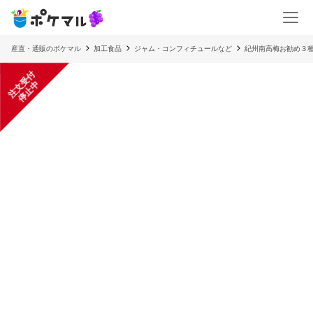
産直・通販のポケマル
加工食品
ジャム・コンフィチュールなど
紀州南高梅お勧め３種
注
文
受
付
停
止
中