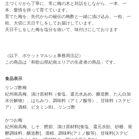
土づくりから丁寧に、常に梅の木と対話をしながら、一本、一
本、愛情を持って育てています。
育てた梅を、先代からの秘伝の梅酢と一緒に漬け込み、一粒、一
粒、大切に天日干しをしてお届けしています。
天日干しをした梅を塩分を抜いて、味付けにしております
（以下、ポケットマルシェ事務局注記）
この商品は「和歌山県紀南エリアの生産者の商品」です。
食品表示
リンゴ酢梅
紀州南高梅、漬け原材料（食塩、還元水あめ、醸造酢、たん白加
水分解物）、はちみつ、調味料（アミノ酸等）、甘味料（ステビ
ア）、酒精、ビタミンB1、リンゴ酢
かつお梅
紀州南高梅、しそ、鰹節、漬け原材料[食塩、還元水飴、砂糖、発
酵調味料、醸造酢]、酒精、調味料(アミノ酸等)、甘味料(ステビ