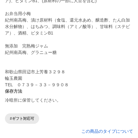
ア)、ビタミンB1、(原材料の一部に大豆を含む)
お弁当用小梅
紀州南高梅、漬け原材料（食塩、還元水あめ、醸造酢、たん白加
水分解物）、はちみつ、調味料（アミノ酸等）、甘味料（ステビ
ア）、酒精、ビタミンB1
無添加 完熟梅ジャム
紀州南高梅、グラニュー糖
和歌山県田辺市上芳養３２９８
輪玉農園
保存方法
冷暗所に保管してください。
#ギフト対応可
この商品のタイプについて