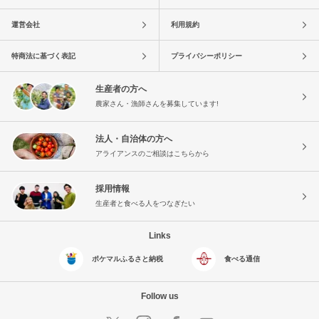
運営会社
利用規約
特商法に基づく表記
プライバシーポリシー
生産者の方へ
農家さん・漁師さんを募集しています!
法人・自治体の方へ
アライアンスのご相談はこちらから
採用情報
生産者と食べる人をつなぎたい
Links
ポケマルふるさと納税
食べる通信
Follow us