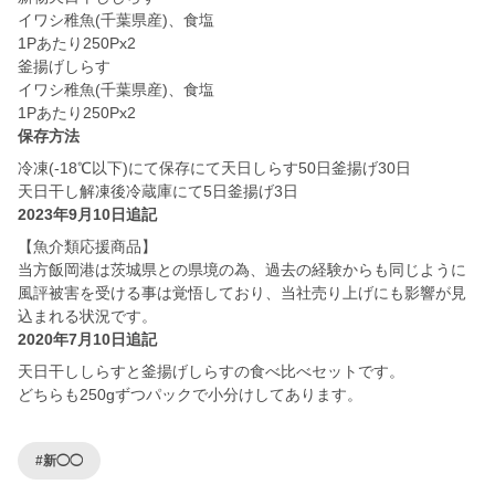
イワシ稚魚(千葉県産)、食塩
1Pあたり250Px2
釜揚げしらす
イワシ稚魚(千葉県産)、食塩
保存方法
冷凍(-18℃以下)にて保存にて天日しらす50日釜揚げ30日
天日干し解凍後冷蔵庫にて5日釜揚げ3日
2023年9月10日追記
【魚介類応援商品】
当方飯岡港は茨城県との県境の為、過去の経験からも同じように
風評被害を受ける事は覚悟しており、当社売り上げにも影響が見
込まれる状況です。
2020年7月10日追記
天日干ししらすと釜揚げしらすの食べ比べセットです。
どちらも250gずつパックで小分けしてあります。
#新◯◯