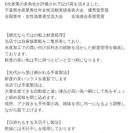
6次産業の多角化が評価され下記の賞を頂きました。
千葉県水産業青壮年女性活動実績発表大会 優秀賞受賞
全国青年・女性漁業者交流大会 全漁連会長賞受賞
【網元ならではの船上鮮度処理】
当店では自家操業船を二隻所有しており、
水産加工での買い付け目利きの経験を活かした鮮度管理を徹底し
ております。
鮮度の良い魚は手に持つとピンと立つ程になります。
【先代から受け継がれる手釜製法】
鮮度の良いシラスを釜茹でします
当店では手釜製法は、
大量生産できる自動釜と違い沸点が高い為一瞬にして魚をギュッ
と締め旨味を閉じ込めます。
撹拌、アク抜きも手作業の為、雑味を消し均一になるよう調整し
ながら茹で上げます。
【日持ちもする天日干し製法】
乾燥には天日干しを採用しております