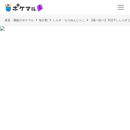
産直・通販のポケマル
魚介類
しらす・ちりめんじゃこ
【食べ比べ】天日干ししらす