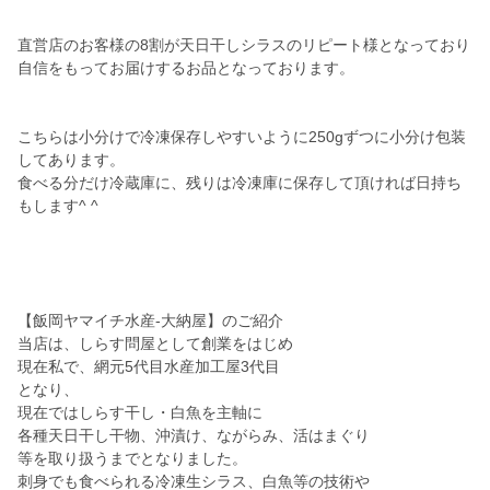
直営店のお客様の8割が天日干しシラスのリピート様となっており
自信をもってお届けするお品となっております。
こちらは小分けで冷凍保存しやすいように250gずつに小分け包装
してあります。
食べる分だけ冷蔵庫に、残りは冷凍庫に保存して頂ければ日持ち
もします^ ^
【飯岡ヤマイチ水産-大納屋】のご紹介
当店は、しらす問屋として創業をはじめ
現在私で、網元5代目水産加工屋3代目
となり、
現在ではしらす干し・白魚を主軸に
各種天日干し干物、沖漬け、ながらみ、活はまぐり
等を取り扱うまでとなりました。
刺身でも食べられる冷凍生シラス、白魚等の技術や