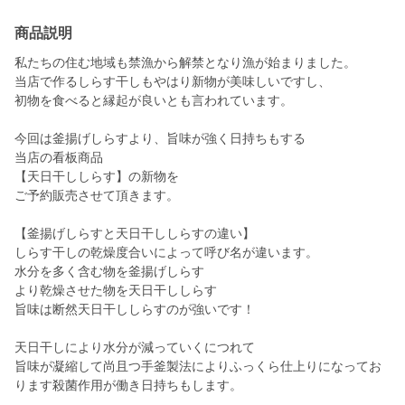
商品説明
私たちの住む地域も禁漁から解禁となり漁が始まりました。
当店で作るしらす干しもやはり新物が美味しいですし、
初物を食べると縁起が良いとも言われています。
今回は釜揚げしらすより、旨味が強く日持ちもする
当店の看板商品
【天日干ししらす】の新物を
ご予約販売させて頂きます。
【釜揚げしらすと天日干ししらすの違い】
しらす干しの乾燥度合いによって呼び名が違います。
水分を多く含む物を釜揚げしらす
より乾燥させた物を天日干ししらす
旨味は断然天日干ししらすのが強いです！
天日干しにより水分が減っていくにつれて
旨味が凝縮して尚且つ手釜製法によりふっくら仕上りになってお
ります殺菌作用が働き日持ちもします。