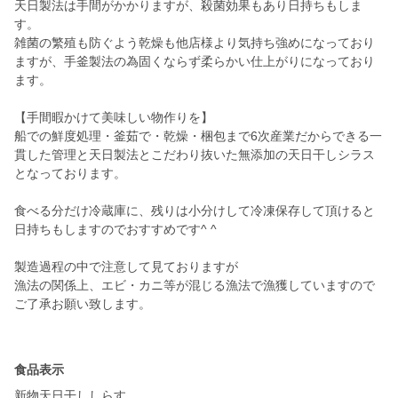
天日製法は手間がかかりますが、殺菌効果もあり日持ちもしま
す。
雑菌の繁殖も防ぐよう乾燥も他店様より気持ち強めになっており
ますが、手釜製法の為固くならず柔らかい仕上がりになっており
ます。
【手間暇かけて美味しい物作りを】
船での鮮度処理・釜茹で・乾燥・梱包まで6次産業だからできる一
貫した管理と天日製法とこだわり抜いた無添加の天日干しシラス
となっております。
食べる分だけ冷蔵庫に、残りは小分けして冷凍保存して頂けると
日持ちもしますのでおすすめです^ ^
製造過程の中で注意して見ておりますが
漁法の関係上、エビ・カニ等が混じる漁法で漁獲していますので
ご了承お願い致します。
食品表示
新物天日干ししらす