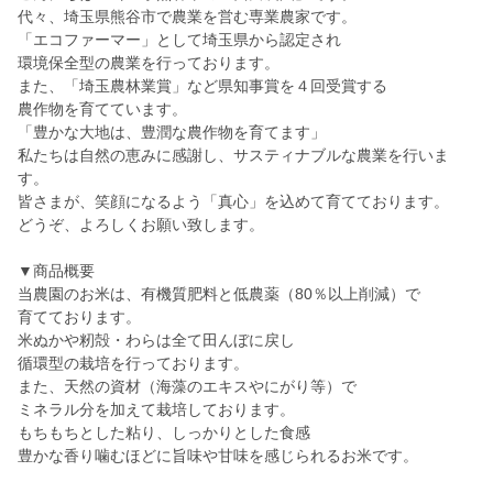
代々、埼玉県熊谷市で農業を営む専業農家です。
「エコファーマー」として埼玉県から認定され
環境保全型の農業を行っております。
また、「埼玉農林業賞」など県知事賞を４回受賞する
農作物を育てています。
「豊かな大地は、豊潤な農作物を育てます」
私たちは自然の恵みに感謝し、サスティナブルな農業を行いま
す。
皆さまが、笑顔になるよう「真心」を込めて育てております。
どうぞ、よろしくお願い致します。
▼商品概要
当農園のお米は、有機質肥料と低農薬（80％以上削減）で
育てております。
米ぬかや籾殻・わらは全て田んぼに戻し
循環型の栽培を行っております。
また、天然の資材（海藻のエキスやにがり等）で
ミネラル分を加えて栽培しております。
もちもちとした粘り、しっかりとした食感
豊かな香り噛むほどに旨味や甘味を感じられるお米です。