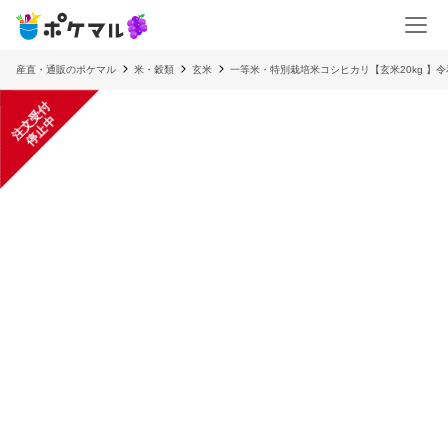
産直・通販のポケマル
米・穀類
玄米
一等米・特別栽培米コシヒカリ【玄米20kg 】令
注
文
受
付
停
止
中