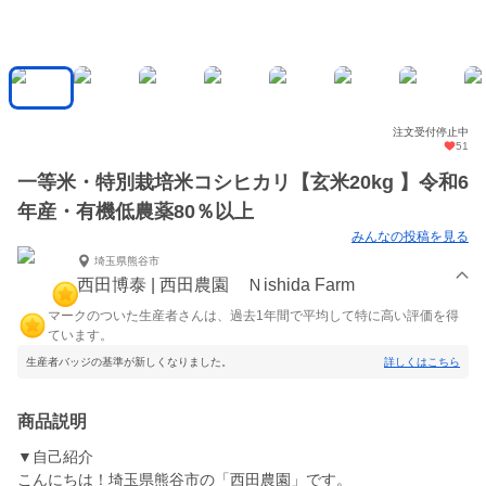
注文受付停止中
51
一等米・特別栽培米コシヒカリ【玄米20kg 】令和6
年産・有機低農薬80％以上
みんなの投稿を見る
埼玉県熊谷市
西田博泰 | 西田農園 Ｎishida Farm
マークのついた生産者さんは、過去1年間で平均して特に高い評価を得
ています。
生産者バッジの基準が新しくなりました。
詳しくはこちら
商品説明
▼自己紹介
こんにちは！埼玉県熊谷市の「西田農園」です。