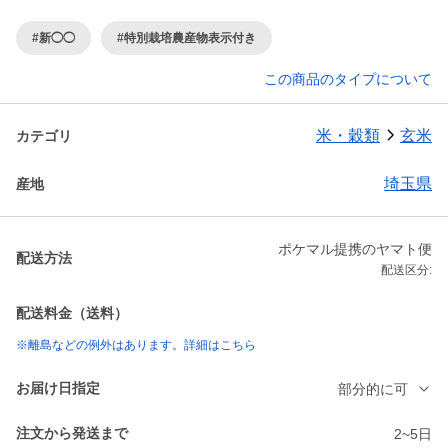
#新◯◯
#特別栽培農産物表示付き
この商品のタイプについて
米・穀類
玄米
カテゴリ
埼玉県
産地
ポケマル提携のヤマト便
配送方法
配送区分:
配送料金（送料）
※離島などの例外はあります。詳細はこちら
お届け日指定
部分的に可
注文から発送まで
2~5日