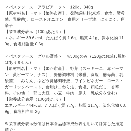
＜パスタソース アラビアータ＞ 120g、340g
【原材料名】トマト【姫路市産】、発酵調味料(米糀、食塩、酵母
菌、乳酸菌)、ローストオニオン、食用オリーブ油、にんにく、唐
辛子
【栄養成分表示（100gあたり）】
エネルギー 89.6kcal、たんぱく質 1.6g、脂質 4.1g、炭水化物 11.
9g、食塩相当量 0.6g
＜パスタソース グリル野菜＞ ※330gのみ（120gのお試し規格
はありません）
【原材料名】トマト【姫路市産】、野菜（ズッキーニ、赤ピーマ
ン、黄ピーマン、ナス）、発酵調味料（米糀、食塩、酵母菌、乳
酸菌）、みりん、ぶどう発酵調味液、ワインビネガー、ロースト
ガーリックペースト、食用ひまわり油、食塩、顆粒だし、香辛
料、その他（一部に大豆・小麦・牛肉・豚肉・乳成分を含む）
【栄養成分表示（100gあたり）】
エネルギー 444kcal、たんぱく質 7.7g、脂質 11.7g、炭水化物 68.
9g、食塩相当量 2g
※栄養成分表示数値は日本食品標準成分表を用いて計算した推定
値です。