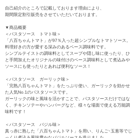
自己紹介のところで記載しております理由により、
期間限定割引販売をさせていただいております。
▼商品概要
＜パスタソース トマト味＞
「八百ちゃんトマト」が97％入った超シンプルなトマトソース。
料理好きの方が愛する深みのあるベース調味料です。
シンプルテイストの調味料としてスープや隠し味に使ったり、ひ
と手間加えたオリジナルの味付けのベース調味料として煮込みや
ソースにも使ったりとあれば便利なソース！
＜パスタソース ガーリック味＞
「完熟八百ちゃんトマト」をたっぷり使い、ガーリックを効かせ
た人気No.1のパスタソースです。
ガーリックの味と風味を活かすことで、パスタソースだけではな
く、チキンソテーやハンバーグなど、様々な場面で使える万能調
味料です！
＜パスタソース バジル味＞
真っ赤に熟した「八百ちゃんトマト」を用い、りんご･玉葱等でじ
っくり煮込み風味豊かなバジルソースを造りました。