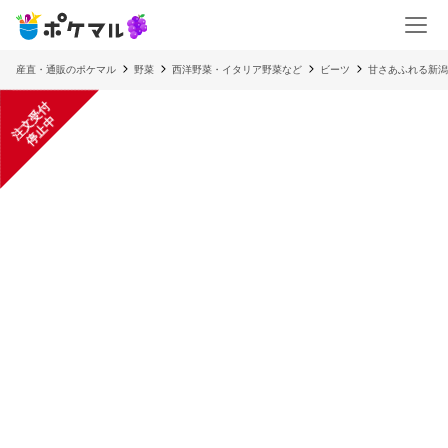
産直・通販のポケマル
野菜
西洋野菜・イタリア野菜など
ビーツ
甘さあふれる新潟
注
文
受
付
停
止
中