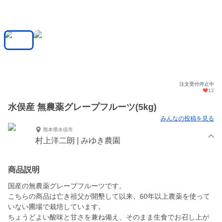
注文受付停止中
12
水俣産 無農薬グレープフルーツ(5kg)
みんなの投稿を見る
熊本県水俣市
村上洋二朗 | みゆき農園
商品説明
国産の無農薬グレープフルーツです。
こちらの商品は亡き祖父が開墾して以来、60年以上農薬を使って
いない圃場で栽培しています。
ちょうどよい酸味と甘さを兼ね備え、そのまま生食でお召し上が