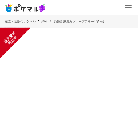
産直・通販のポケマル
果物
水俣産 無農薬グレープフルーツ(5kg)
注
文
受
付
停
止
中