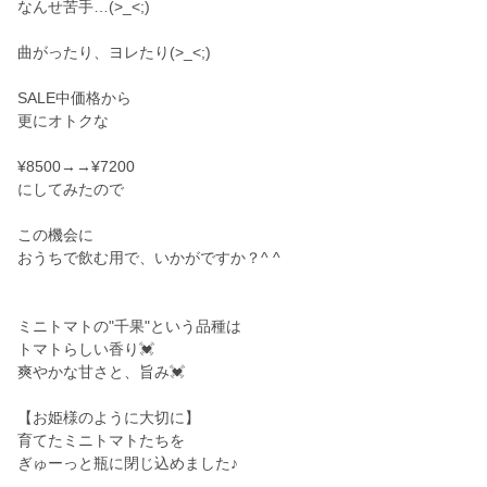
なんせ苦手…(>_<;)
曲がったり、ヨレたり(>_<;)
SALE中価格から
更にオトクな
¥8500→→¥7200
にしてみたので
この機会に
おうちで飲む用で、いかがですか？^ ^
ミニトマトの"千果"という品種は
トマトらしい香り💓
爽やかな甘さと、旨み💓
【お姫様のように大切に】
育てたミニトマトたちを
ぎゅーっと瓶に閉じ込めました♪