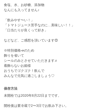
食塩、水、お砂糖、添加物
なんにも入ってません♪
「飲みやす〜い！」
「トマトジュース苦手なのに…美味しい！！」
「口当たりが良くって好き」
などなど、ご感想を頂いています😍
※特別価格📣のため
飾りを省いて
シールのみとさせていただきます♬
着飾らないお姫様
おうちでゴクゴク！飲んで
みんなで元気に過ごしましょう♡
保存方法
未開栓では2020年8月22日までです。
開栓後は要冷蔵で2〜3日でお飲み下さい。