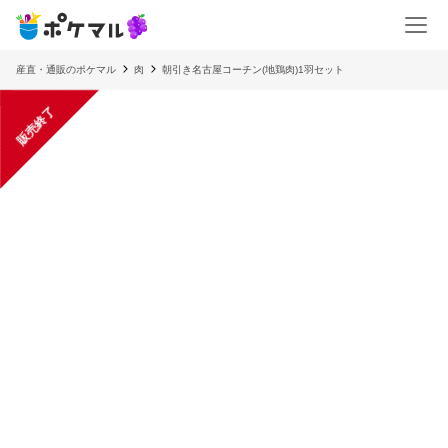
産直・通販のポケマル
肉
朝引き名古屋コーチン(地鶏肉)1羽セット
販売終了