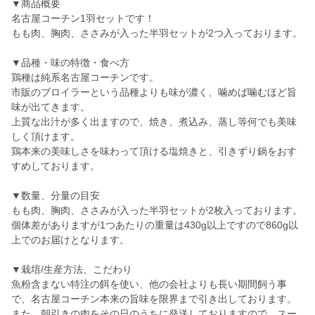
▼商品概要
名古屋コーチン1羽セットです！
もも肉、胸肉、ささみが入った半羽セットが2つ入っております。
▼品種・味の特徴・食べ方
鶏種は純系名古屋コーチンです。
市販のブロイラーという品種よりも味が濃く、噛めば噛むほど旨
味が出てきます。
上質な出汁が多く出ますので、焼き、煮込み、蒸し等何でも美味
しく頂けます。
鶏本来の美味しさを味わって頂ける塩焼きと、引きずり鍋をおす
すめしております。
▼数量、分量の目安
もも肉、胸肉、ささみが入った半羽セットが2枚入っております。
個体差がありますが1つあたりの重量は430g以上ですので860g以
上でのお届けとなります。
▼栽培/生産方法、こだわり
魚粉含まない特注の餌を使い、他の会社よりも長い期間飼う事
で、名古屋コーチン本来の旨味を限界まで引き出しております。
また、朝引きの肉をその日のうちに発送しておりますので、スー