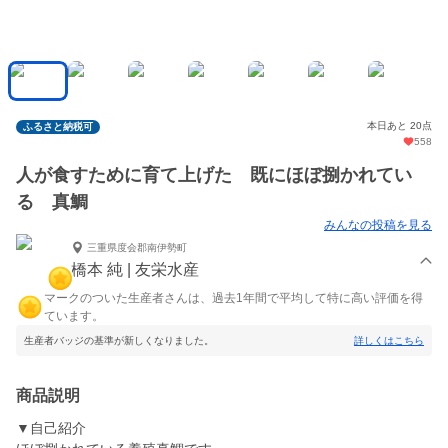
本日あと 20点
ふるさと納税可
558
人が食すために育て上げた 既にほぼ捌かれてい
る 真鯛
みんなの投稿を見る
三重県度会郡南伊勢町
橋本 純 | 友栄水産
マークのついた生産者さんは、過去1年間で平均して特に高い評価を得
ています。
生産者バッジの基準が新しくなりました。
詳しくはこちら
商品説明
▼自己紹介