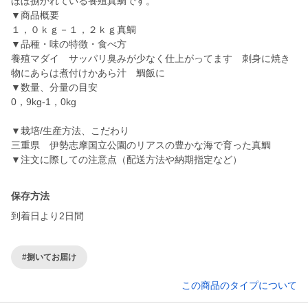
ほぼ捌かれている養殖真鯛です。
▼商品概要
１，０ｋｇ－１，２ｋｇ真鯛
▼品種・味の特徴・食べ方
養殖マダイ サッパリ臭みが少なく仕上がってます 刺身に焼き
物にあらは煮付けかあら汁 鯛飯に
▼数量、分量の目安
0，9kg-1，0kg
▼栽培/生産方法、こだわり
三重県 伊勢志摩国立公園のリアスの豊かな海で育った真鯛
▼注文に際しての注意点（配送方法や納期指定など）
保存方法
到着日より2日間
#捌いてお届け
この商品のタイプについて