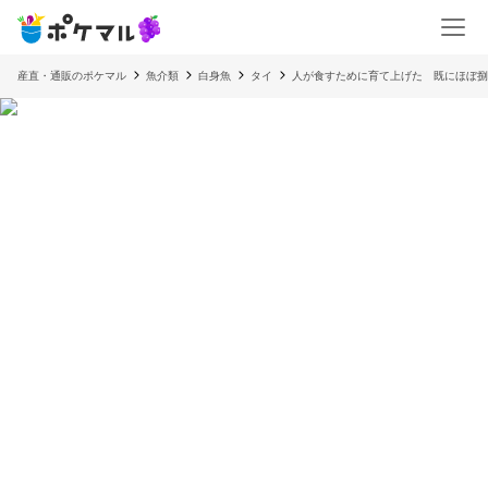
産直・通販のポケマル
魚介類
白身魚
タイ
人が食すために育て上げた 既にほぼ捌