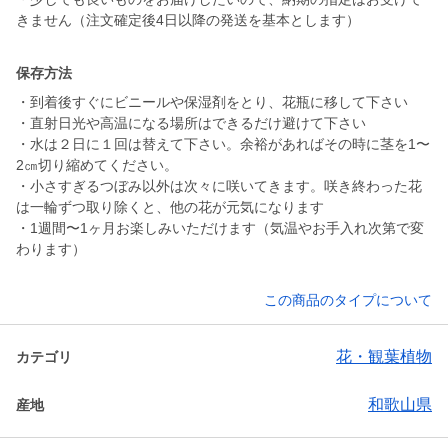
きません（注文確定後4日以降の発送を基本とします）
保存方法
・到着後すぐにビニールや保湿剤をとり、花瓶に移して下さい
・直射日光や高温になる場所はできるだけ避けて下さい
・水は２日に１回は替えて下さい。余裕があればその時に茎を1〜
2㎝切り縮めてください。
・小さすぎるつぼみ以外は次々に咲いてきます。咲き終わった花
は一輪ずつ取り除くと、他の花が元気になります
・1週間〜1ヶ月お楽しみいただけます（気温やお手入れ次第で変
わります）
この商品のタイプについて
花・観葉植物
カテゴリ
和歌山県
産地