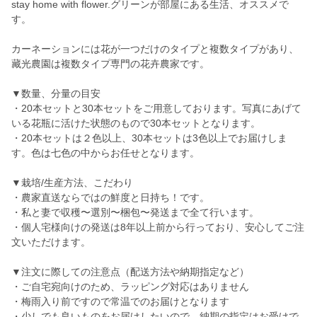
stay home with flower.グリーンが部屋にある生活、オススメで
す。
カーネーションには花が一つだけのタイプと複数タイプがあり、
藏光農園は複数タイプ専門の花卉農家です。
▼数量、分量の目安
・20本セットと30本セットをご用意しております。写真にあげて
いる花瓶に活けた状態のもので30本セットとなります。
・20本セットは２色以上、30本セットは3色以上でお届けしま
す。色は七色の中からお任せとなります。
▼栽培/生産方法、こだわり
・農家直送ならではの鮮度と日持ち！です。
・私と妻で収穫〜選別〜梱包〜発送まで全て行います。
・個人宅様向けの発送は8年以上前から行っており、安心してご注
文いただけます。
▼注文に際しての注意点（配送方法や納期指定など）
・ご自宅宛向けのため、ラッピング対応はありません
・梅雨入り前ですので常温でのお届けとなります
・少しでも良いものをお届けしたいので、納期の指定はお受けで