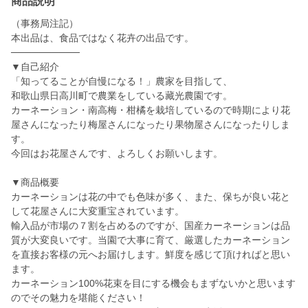
商品説明
（事務局注記）
本出品は、食品ではなく花卉の出品です。
──────────
▼自己紹介
「知ってることが自慢になる！」農家を目指して、
和歌山県日高川町で農業をしている藏光農園です。
カーネーション・南高梅・柑橘を栽培しているので時期により花
屋さんになったり梅屋さんになったり果物屋さんになったりしま
す。
今回はお花屋さんです、よろしくお願いします。
▼商品概要
カーネーションは花の中でも色味が多く、また、保ちが良い花と
して花屋さんに大変重宝されています。
輸入品が市場の７割を占めるのですが、国産カーネーションは品
質が大変良いです。当園で大事に育て、厳選したカーネーション
を直接お客様の元へお届けします。鮮度を感じて頂ければと思い
ます。
カーネーション100%花束を目にする機会もまずないかと思います
のでその魅力を堪能ください！