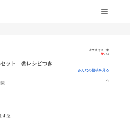
注文受付停止中
264
べセット ㊙レシピつき
みんなの投稿を見る
樹園
ます泣