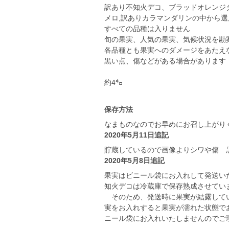
訳あり不知火デコ、ブラッドオレンジ
メロ,訳ありカラマンダリンの中から
すべての品種は入りません
旬の果実、人気の果実、気候状況を勘
各品種とも果実へのダメージをあたえ
黒い点、傷などがある場合があります
約4㌔
保存方法
なまものなのでお早めにお召し上がり
2020年5月11日追記
貯蔵しているので画像よりシワや傷 
2020年5月8日追記
果実はビニール袋にお入れして発送い
知火デコは冷蔵庫で保存熟成させてい
そのため、発送時に果実が結露してい
実をお入れすると果実が濡れた状態で
ニール袋にお入れいたしませんのでご