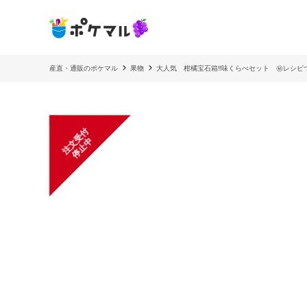
産直・通販のポケマル
果物
大人気 柑橘宝石箱‼️味くらべセット ㊙レシピ
注
文
受
付
停
止
中