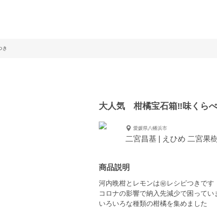
つき
大人気 柑橘宝石箱‼️味くら
愛媛県八幡浜市
二宮昌基 | えひめ 二宮果
商品説明
河内晩柑とレモンは㊙レシピつきです
コロナの影響で納入先減少で困ってい
いろいろな種類の柑橘を集めました