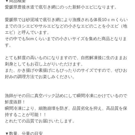
▼商品概要
愛媛県豊後水道で底引き網にのった新鮮小エビになります。
愛媛県では砂泥域で底引き網により漁獲される体長10ｃｍくらい
までのヨシエビやサルエビなどの小さなエビのことを小エビ（地
エビ）と呼んでいます。
その中でも5cmくらいまでの小さいサイズを集めた商品となりま
す。
とても鮮度の高いものになりますので、自然解凍後に生のままお
刺身としてもお召し上がりいただけます。
また、かき揚げや素揚げにもぴったりのサイズですので、ぜひお
好みの調理方法でお楽しみください。
漁師がその日に真空パック詰めにして瞬間冷凍にかけているので
鮮度抜群！
瞬間冷凍により、細胞崩壊を防ぎ、品質劣化を抑え、高品質を保
持することが可能！！
とれたての品質でお届けいたします。
▼数量、分量の目安