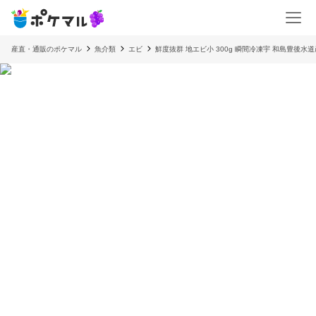
産直・通販のポケマル
魚介類
エビ
鮮度抜群 地エビ小 300g 瞬間冷凍宇 和島豊後水道