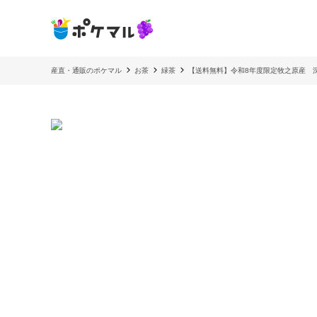
産直・通販のポケマル
お茶
緑茶
【送料無料】令和8年度限定牧之原産 深