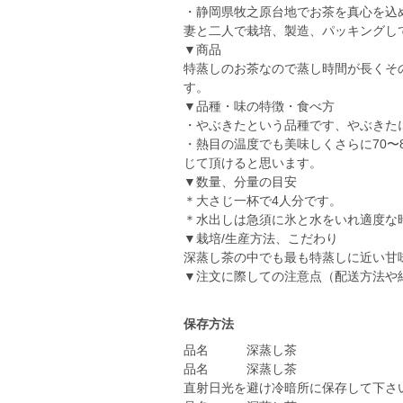
・静岡県牧之原台地でお茶を真心を込
妻と二人で栽培、製造、パッキングし
▼商品
特蒸しのお茶なので蒸し時間が長くそ
す。
▼品種・味の特徴・食べ方
・やぶきたという品種です、やぶきた
・熱目の温度でも美味しくさらに70〜
じて頂けると思います。
▼数量、分量の目安
＊大さじ一杯で4人分です。
＊水出しは急須に氷と水をいれ適度な
▼栽培/生産方法、こだわり
深蒸し茶の中でも最も特蒸しに近い甘
▼注文に際しての注意点（配送方法や
保存方法
品名 深蒸し茶
品名 深蒸し茶
直射日光を避け冷暗所に保存して下さ