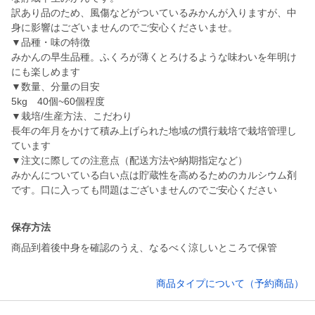
訳あり品のため、風傷などがついているみかんが入りますが、中
身に影響はございませんのでご安心くださいませ。
▼品種・味の特徴
みかんの早生品種。ふくろが薄くとろけるような味わいを年明け
にも楽しめます
▼数量、分量の目安
5kg 40個~60個程度
▼栽培/生産方法、こだわり
長年の年月をかけて積み上げられた地域の慣行栽培で栽培管理し
ています
▼注文に際しての注意点（配送方法や納期指定など）
みかんについている白い点は貯蔵性を高めるためのカルシウム剤
です。口に入っても問題はございませんのでご安心ください
保存方法
商品到着後中身を確認のうえ、なるべく涼しいところで保管
商品タイプについて（予約商品）