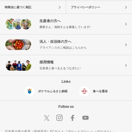
特商法に基づく表記
プライバシーポリシー
生産者の方へ
農家さん・漁師さんを募集しています!
法人・自治体の方へ
アライアンスのご相談はこちらから
採用情報
生産者と食べる人をつなぎたい
Links
ポケマルふるさと納税
食べる通信
Follow us
日本最大級の産直（産地直送）ECサイト『ポケットマルシェ（ポケマル）』