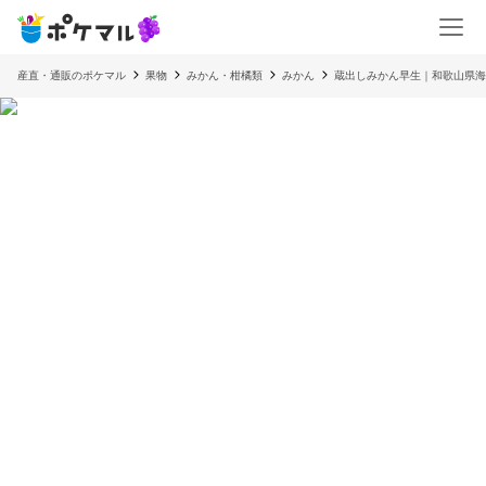
産直・通販のポケマル
果物
みかん・柑橘類
みかん
蔵出しみかん早生｜和歌山県海