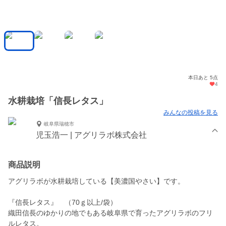
本日あと 5点
4
水耕栽培「信長レタス」
みんなの投稿を見る
岐阜県瑞穂市
児玉浩一 | アグリラボ株式会社
商品説明
アグリラボが水耕栽培している【美濃国やさい】です。
『信長レタス』 （70ｇ以上/袋）
織田信長のゆかりの地でもある岐阜県で育ったアグリラボのフリ
ルレタス。