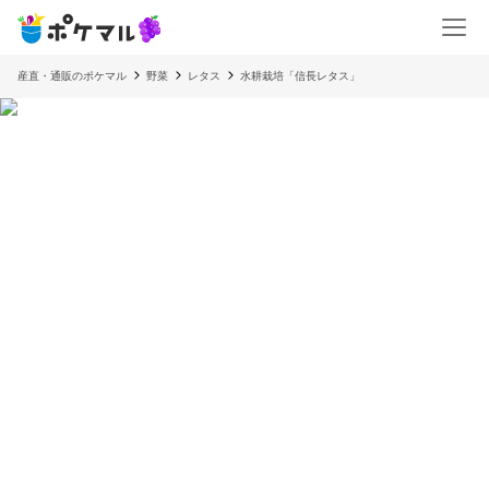
産直・通販のポケマル
野菜
レタス
水耕栽培「信長レタス」