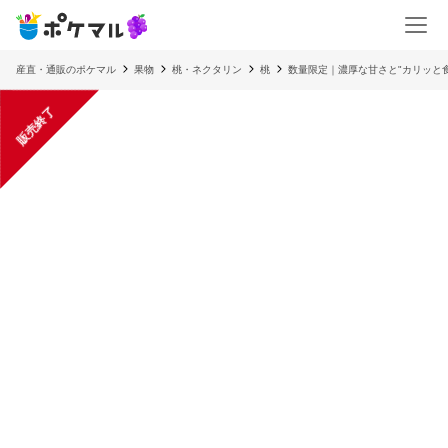
産直・通販のポケマル
果物
桃・ネクタリン
桃
数量限定｜濃厚な甘さと"カリッと食
販売終了