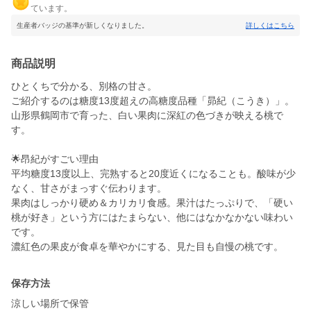
ています。
生産者バッジの基準が新しくなりました。
詳しくはこちら
商品説明
ひとくちで分かる、別格の甘さ。
ご紹介するのは糖度13度超えの高糖度品種「昴紀（こうき）」。
山形県鶴岡市で育った、白い果肉に深紅の色づきが映える桃で
す。
🌟昂紀がすごい理由
平均糖度13度以上、完熟すると20度近くになることも。酸味が少
なく、甘さがまっすぐ伝わります。
果肉はしっかり硬め＆カリカリ食感。果汁はたっぷりで、「硬い
桃が好き」という方にはたまらない、他にはなかなかない味わい
です。
濃紅色の果皮が食卓を華やかにする、見た目も自慢の桃です。
保存方法
涼しい場所で保管