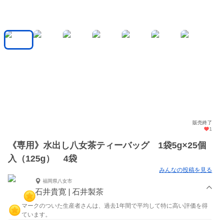
販売終了
1
《専用》水出し八女茶ティーバッグ 1袋5g×25個
入（125g） 4袋
みんなの投稿を見る
福岡県八女市
石井貴寛 | 石井製茶
マークのついた生産者さんは、過去1年間で平均して特に高い評価を得
ています。