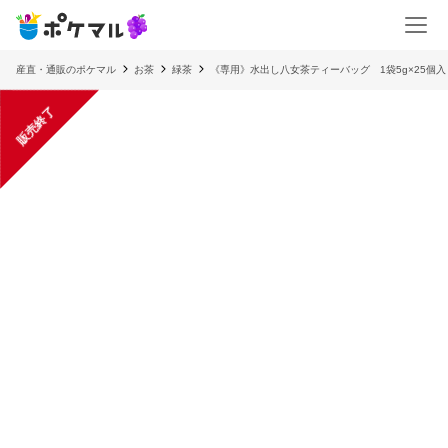
産直・通販のポケマル
お茶
緑茶
《専用》水出し八女茶ティーバッグ 1袋5g×25個入
販売終了