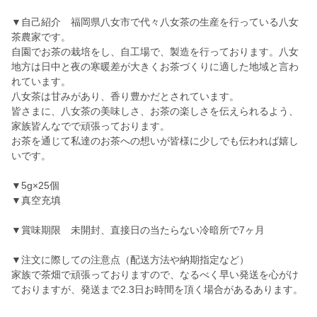
▼自己紹介 福岡県八女市で代々八女茶の生産を行っている八女
茶農家です。
自園でお茶の栽培をし、自工場で、製造を行っております。八女
地方は日中と夜の寒暖差が大きくお茶づくりに適した地域と言わ
れています。
八女茶は甘みがあり、香り豊かだとされています。
皆さまに、八女茶の美味しさ、お茶の楽しさを伝えられるよう、
家族皆んなでで頑張っております。
お茶を通じて私達のお茶への想いが皆様に少しでも伝われば嬉し
いです。
▼5g×25個
▼真空充填
▼賞味期限 未開封、直接日の当たらない冷暗所で7ヶ月
▼注文に際しての注意点（配送方法や納期指定など）
家族で茶畑で頑張っておりますので、なるべく早い発送を心がけ
ておりますが、発送まで2.3日お時間を頂く場合があるあります。