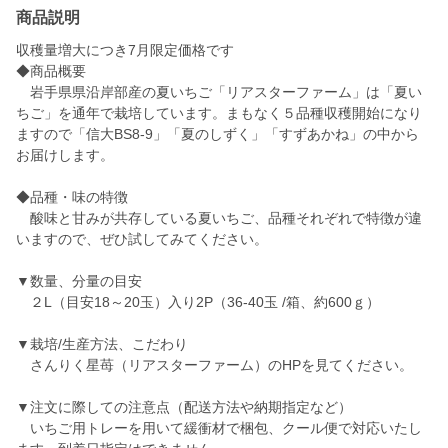
商品説明
収穫量増大につき7月限定価格です
◆商品概要
岩手県県沿岸部産の夏いちご「リアスターファーム」は「夏い
ちご」を通年で栽培しています。まもなく５品種収穫開始になり
ますので「信大BS8-9」「夏のしずく」「すずあかね」の中から
お届けします。
◆品種・味の特徴
酸味と甘みが共存している夏いちご、品種それぞれで特徴が違
いますので、ぜひ試してみてください。
▼数量、分量の目安
２L（目安18～20玉）入り2P（36-40玉 /箱、約600ｇ）
▼栽培/生産方法、こだわり
さんりく星苺（リアスターファーム）のHPを見てください。
▼注文に際しての注意点（配送方法や納期指定など）
いちご用トレーを用いて緩衝材で梱包、クール便で対応いたし