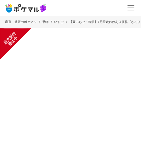
産直・通販のポケマル
果物
いちご
【夏いちご・特価】7月限定わけあり価格『さんりく
注
文
受
付
停
止
中