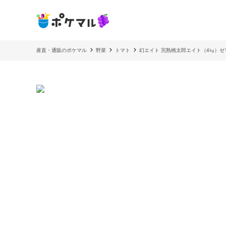
産直・通販のポケマル
野菜
トマト
幻エイト 完熟桃太郎エイト（4㎏）