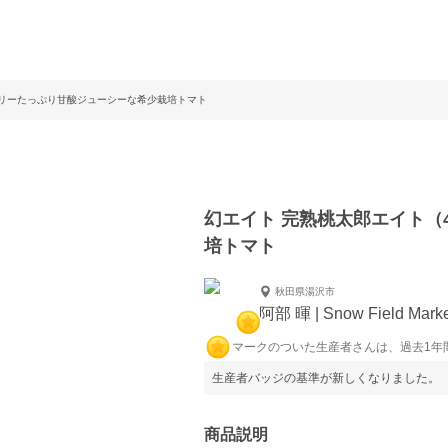
ゼリーたっぷり甘酸ジューシーな希少栽培トマト
幻エイト 完熟桃太郎エイト（
培トマト
秋田県湯沢市
阿部 暉 | Snow Field Marke
マークのついた生産者さんは、過去1年
生産者バッジの基準が新しくなりました。
商品説明