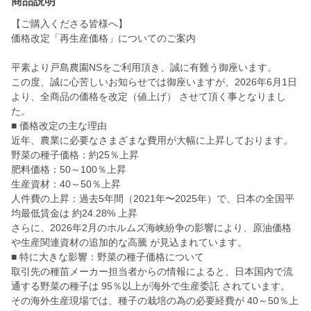
商品説明
【ご購入くださる皆様へ】
価格改定「再生産価格」についてのご案内
平素より戸島農園NSをご利用頂き、誠に有難う御座います。
この度、誠に心苦しいお知らせでは御座いますが、2026年6月1日
より、全商品の価格を改定（値上げ） させて頂く事となりまし
た。
■ 価格改定の主な理由
近年、農業に必要なさまざまな費用が大幅に上昇しております。
野菜の種子価格：約25％上昇
肥料価格：50～100％上昇
生産資材：40～50％上昇
人件費の上昇：過去5年間（2021年〜2025年）で、日本の全国平
均最低賃金は 約24.28% 上昇
さらに、2026年2月のホルムズ海峡紛争の影響により、原油価格
や生産関連資材の追加的な高騰 が見込まれています。
■ 特に大きな影響：野菜の種子価格について
取引先の種苗メーカー担当者からの情報によると、日本国内で流
通する野菜の種子は 95％以上が海外で生産委託 されています。
その海外生産現場では、種子の栽培の為の必要経費が 40～50％上