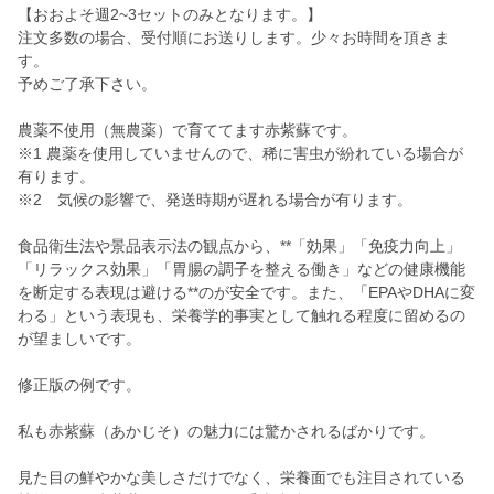
【おおよそ週2~3セットのみとなります。】
注文多数の場合、受付順にお送りします。少々お時間を頂きま
す。
予めご了承下さい。
農薬不使用（無農薬）で育ててます赤紫蘇です。
※1 農薬を使用していませんので、稀に害虫が紛れている場合が
有ります。
※2 気候の影響で、発送時期が遅れる場合が有ります。
食品衛生法や景品表示法の観点から、**「効果」「免疫力向上」
「リラックス効果」「胃腸の調子を整える働き」などの健康機能
を断定する表現は避ける**のが安全です。また、「EPAやDHAに変
わる」という表現も、栄養学的事実として触れる程度に留めるの
が望ましいです。
修正版の例です。
私も赤紫蘇（あかじそ）の魅力には驚かされるばかりです。
見た目の鮮やかな美しさだけでなく、栄養面でも注目されている