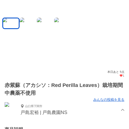
本日あと 5点
1
赤紫蘇（アカシソ：Red Perilla Leaves）栽培期間
中農薬不使用
みんなの投稿を見る
山口県下関市
戸島宏裕 | 戸島農園NS