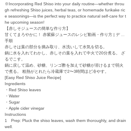
※Incorporating Red Shiso into your daily routine—whether throu
gh refreshing Shiso juices, herbal teas, or homemade furikake ric
e seasonings—is the perfect way to practice natural self-care for t
he upcoming season!
【赤しそジュースの簡単な作り方】
甘くてまろやかに！ 赤紫蘇ジュースのレシピ動画・作り方 | デ ...
手順
赤しそは葉の部分を摘み取り、水洗いして水気を切る。
鍋に水を入れてわかし、赤しその葉を入れて中火で20分煮る。 ざ
るでこす。
鍋に戻して温め、砂糖、リンゴ酢を加えて砂糖が溶けるまで弱火
で煮る。 粗熱がとれたら冷蔵庫で2〜3時間ほど冷やす。
[Easy Red Shiso Juice Recipe]
Ingredients
・Red Shiso leaves
・Water
・Sugar
・Apple cider vinegar
Instructions
1 Prep: Pluck the shiso leaves, wash them thoroughly, and drain
well.