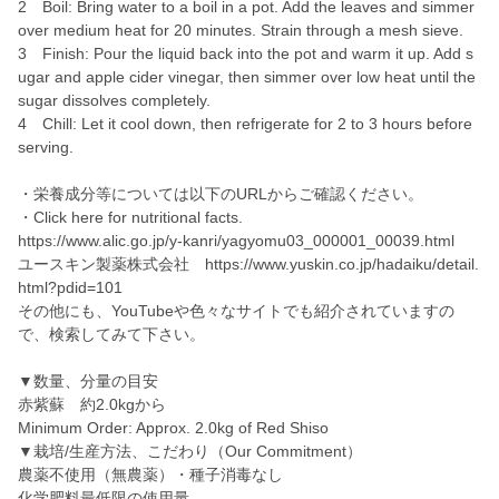
2 Boil: Bring water to a boil in a pot. Add the leaves and simmer
over medium heat for 20 minutes. Strain through a mesh sieve.
3 Finish: Pour the liquid back into the pot and warm it up. Add s
ugar and apple cider vinegar, then simmer over low heat until the
sugar dissolves completely.
4 Chill: Let it cool down, then refrigerate for 2 to 3 hours before
serving.
・栄養成分等については以下のURLからご確認ください。
・Click here for nutritional facts.
https://www.alic.go.jp/y-kanri/yagyomu03_000001_00039.html
ユースキン製薬株式会社 https://www.yuskin.co.jp/hadaiku/detail.
html?pdid=101
その他にも、YouTubeや色々なサイトでも紹介されていますの
で、検索してみて下さい。
▼数量、分量の目安
赤紫蘇 約2.0kgから
Minimum Order: Approx. 2.0kg of Red Shiso
▼栽培/生産方法、こだわり（Our Commitment）
農薬不使用（無農薬）・種子消毒なし
化学肥料最低限の使用量