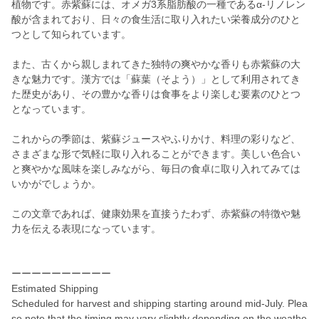
植物です。赤紫蘇には、オメガ3系脂肪酸の一種であるα-リノレン
酸が含まれており、日々の食生活に取り入れたい栄養成分のひと
つとして知られています。
また、古くから親しまれてきた独特の爽やかな香りも赤紫蘇の大
きな魅力です。漢方では「蘇葉（そよう）」として利用されてき
た歴史があり、その豊かな香りは食事をより楽しむ要素のひとつ
となっています。
これからの季節は、紫蘇ジュースやふりかけ、料理の彩りなど、
さまざまな形で気軽に取り入れることができます。美しい色合い
と爽やかな風味を楽しみながら、毎日の食卓に取り入れてみては
いかがでしょうか。
この文章であれば、健康効果を直接うたわず、赤紫蘇の特徴や魅
力を伝える表現になっています。
ーーーーーーーーーー
Estimated Shipping
Scheduled for harvest and shipping starting around mid-July. Plea
se note that the timing may vary slightly depending on the weathe