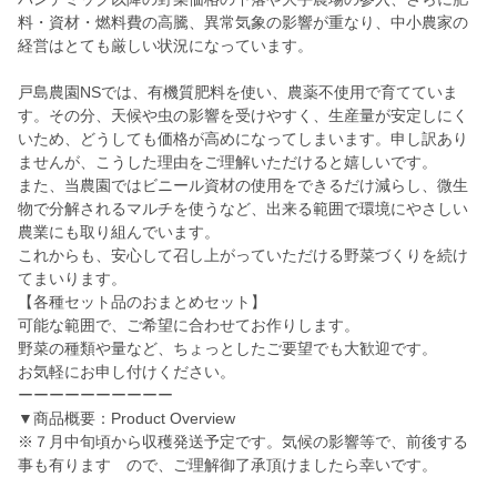
料・資材・燃料費の高騰、異常気象の影響が重なり、中小農家の
経営はとても厳しい状況になっています。
戸島農園NSでは、有機質肥料を使い、農薬不使用で育てていま
す。その分、天候や虫の影響を受けやすく、生産量が安定しにく
いため、どうしても価格が高めになってしまいます。申し訳あり
ませんが、こうした理由をご理解いただけると嬉しいです。
また、当農園ではビニール資材の使用をできるだけ減らし、微生
物で分解されるマルチを使うなど、出来る範囲で環境にやさしい
農業にも取り組んでいます。
これからも、安心して召し上がっていただける野菜づくりを続け
てまいります。
【各種セット品のおまとめセット】
可能な範囲で、ご希望に合わせてお作りします。
野菜の種類や量など、ちょっとしたご要望でも大歓迎です。
お気軽にお申し付けください。
ーーーーーーーーーー
▼商品概要：Product Overview
※７月中旬頃から収穫発送予定です。気候の影響等で、前後する
事も有ります ので、ご理解御了承頂けましたら幸いです。