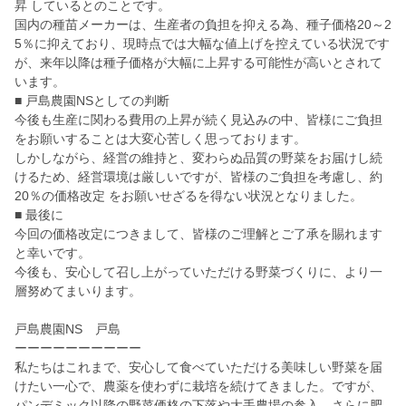
昇 しているとのことです。
国内の種苗メーカーは、生産者の負担を抑える為、種子価格20～2
5％に抑えており、現時点では大幅な値上げを控えている状況です
が、来年以降は種子価格が大幅に上昇する可能性が高いとされて
います。
■ 戸島農園NSとしての判断
今後も生産に関わる費用の上昇が続く見込みの中、皆様にご負担
をお願いすることは大変心苦しく思っております。
しかしながら、経営の維持と、変わらぬ品質の野菜をお届けし続
けるため、経営環境は厳しいですが、皆様のご負担を考慮し、約
20％の価格改定 をお願いせざるを得ない状況となりました。
■ 最後に
今回の価格改定につきまして、皆様のご理解とご了承を賜れます
と幸いです。
今後も、安心して召し上がっていただける野菜づくりに、より一
層努めてまいります。
戸島農園NS 戸島
ーーーーーーーーーー
私たちはこれまで、安心して食べていただける美味しい野菜を届
けたい一心で、農薬を使わずに栽培を続けてきました。ですが、
パンデミック以降の野菜価格の下落や大手農場の参入、さらに肥