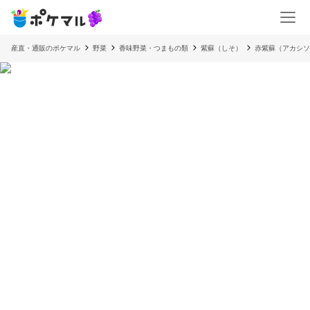
産直・通販のポケマル
野菜
香味野菜・つまもの類
紫蘇（しそ）
赤紫蘇（アカシソ：R