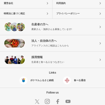
運営会社
利用規約
特商法に基づく表記
プライバシーポリシー
生産者の方へ
農家さん・漁師さんを募集しています!
法人・自治体の方へ
アライアンスのご相談はこちらから
採用情報
生産者と食べる人をつなぎたい
Links
ポケマルふるさと納税
食べる通信
Follow us