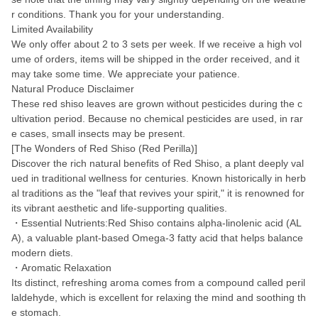
r conditions. Thank you for your understanding.
Limited Availability
We only offer about 2 to 3 sets per week. If we receive a high vol
ume of orders, items will be shipped in the order received, and it
may take some time. We appreciate your patience.
Natural Produce Disclaimer
These red shiso leaves are grown without pesticides during the c
ultivation period. Because no chemical pesticides are used, in rar
e cases, small insects may be present.
[The Wonders of Red Shiso (Red Perilla)]
Discover the rich natural benefits of Red Shiso, a plant deeply val
ued in traditional wellness for centuries. Known historically in herb
al traditions as the "leaf that revives your spirit," it is renowned for
its vibrant aesthetic and life-supporting qualities.
・Essential Nutrients:Red Shiso contains alpha-linolenic acid (AL
A), a valuable plant-based Omega-3 fatty acid that helps balance
modern diets.
・Aromatic Relaxation
Its distinct, refreshing aroma comes from a compound called peril
laldehyde, which is excellent for relaxing the mind and soothing th
e stomach.