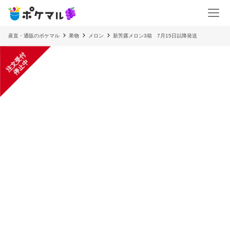
産直・通販のポケマル
果物
メロン
新芳露メロン3箱 7月15日以降発送
注
文
受
付
停
止
中