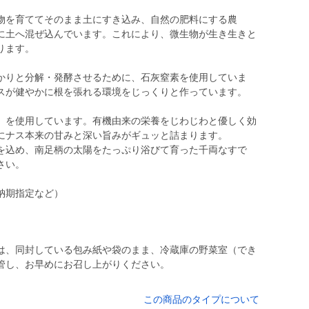
物を育ててそのまま土にすき込み、自然の肥料にする農
に土へ混ぜ込んでいます。これにより、微生物が生き生きと
ります。
かりと分解・発酵させるために、石灰窒素を使用していま
スが健やかに根を張れる環境をじっくりと作っています。
」を使用しています。有機由来の栄養をじわじわと優しく効
にナス本来の甘みと深い旨みがギュッと詰まります。
心を込め、南足柄の太陽をたっぷり浴びて育った千両なすで
さい。
は、同封している包み紙や袋のまま、冷蔵庫の野菜室（でき
管し、お早めにお召し上がりください。
この商品のタイプについて