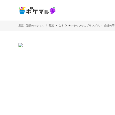
産直・通販のポケマル
野菜
なす
★ツヤッツヤのブリンブリン！自慢の千