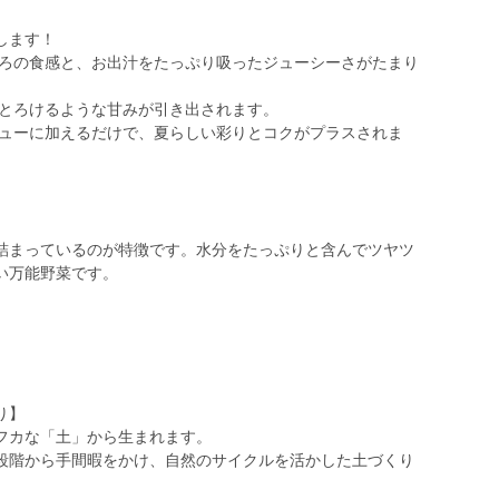
します！
とろの食感と、お出汁をたっぷり吸ったジューシーさがたまり
、とろけるような甘みが引き出されます。
ニューに加えるだけで、夏らしい彩りとコクがプラスされま
詰まっているのが特徴です。水分をたっぷりと含んでツヤツ
い万能野菜です。
り】
フカな「土」から生まれます。
段階から手間暇をかけ、自然のサイクルを活かした土づくり