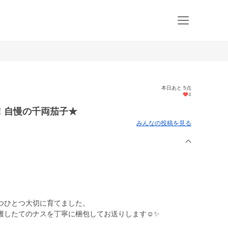
本日あと 5点
4
！自慢の千両茄子★
みんなの投稿を見る
つひとつ大切に育てました。
穫したてのナスを丁寧に梱包してお送りします☺️✨