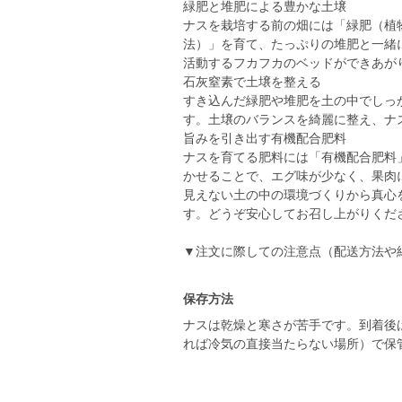
​緑肥と堆肥による豊かな土壌
ナスを栽培する前の畑には「緑肥（植
法）」を育て、たっぷりの堆肥と一緒
活動するフカフカのベッドができあが
​石灰窒素で土壌を整える
すき込んだ緑肥や堆肥を土の中でしっ
す。土壌のバランスを綺麗に整え、ナ
​旨みを引き出す有機配合肥料
ナスを育てる肥料には「有機配合肥料
かせることで、エグ味が少なく、果肉
​見えない土の中の環境づくりから真
す。どうぞ安心してお召し上がりくだ
保存方法
ナスは乾燥と寒さが苦手です。到着後
れば冷気の直接当たらない場所）で保