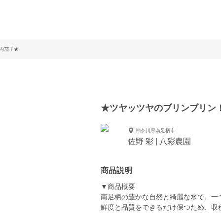
両茄子★
★ツヤッツヤのブリンブリン
神奈川県南足柄市
佐野 彩 | 八彩農園
商品説明
▼商品概要
南足柄の豊かな自然と綺麗な水で、一
鮮度と品質をできるだけ保つため、収