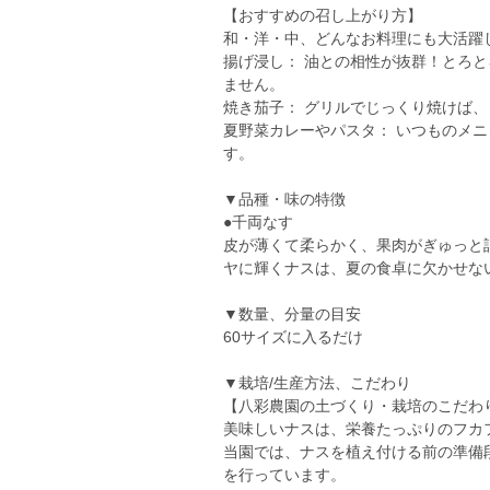
​【おすすめの召し上がり方】
和・洋・中、どんなお料理にも大活躍
​揚げ浸し： 油との相性が抜群！とろ
ません。
​焼き茄子： グリルでじっくり焼けば
​夏野菜カレーやパスタ： いつものメ
す。
▼品種・味の特徴
●千両なす
皮が薄くて柔らかく、果肉がぎゅっと
ヤに輝くナスは、夏の食卓に欠かせな
▼数量、分量の目安
60サイズに入るだけ
▼栽培/生産方法、こだわり
​【八彩農園の土づくり・栽培のこだわ
美味しいナスは、栄養たっぷりのフカ
当園では、ナスを植え付ける前の準備
を行っています。