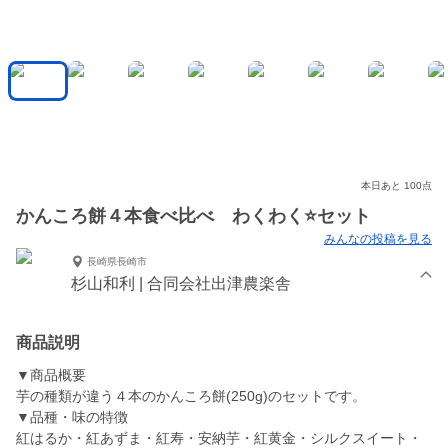
本日あと 100点
かんころ餅４本食べ比べ わくわく⭐️セット
みんなの投稿を見る
長崎県長崎市
杉山和利 | 合同会社出津農楽舎
商品説明
▼商品概要
芋の種類が違う４本のかんころ餅(250g)のセットです。
▼品種・味の特徴
紅はるか・紅あずま・紅寿・安納芋・紅黄金・シルクスイート・