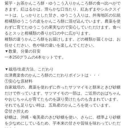
紫芋・お茶かんころ餅・ゆうこう入りかんころ餅の食べ比べがで
きます。紅はるかは、滑らかな口当たり、紅あずまやシルクスイ
ートは、しっかりとした甘さ、ゆうこう入りは、外海地区の伝統
柑橘類ゆうこうの皮をかんころ餅に混ぜ込んでいます。農薬を使
わずに育てたゆうこうの果実なので安心していただけます。食べ
るとスッと柑橘類の香りが口の中に広がります。
種類の違うかんころ餅をお届けします。どの種類が届くかは、お
任せください。色や味の違いを楽しんでください。
▼数量、分量の目安
一本250グラムの4本セットです。
▼栽培/生産方法、こだわり
出津農楽舎のかんころ餅のこだわりポイントは・・・
①安心な原材料
自家栽培の、農薬を使わずに作ったサツマイモと餅米ときび砂糖
だけで作っています。サツマイモの一部は、ご近所のおばちゃん
やおじちゃんが育てたものを譲り受けたものも含まれています。
それでも足りない時は、五島産のかんころを使っています。
②甘さ控えめ
砂糖は、沖縄・奄美産のきび砂糖を使い、さらに、標準より砂糖
を少なめにしているため、芋本来の甘さや旨味を味わっていただ