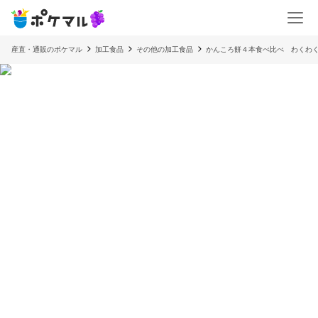
産直・通販のポケマル
加工食品
その他の加工食品
かんころ餅４本食べ比べ わくわく