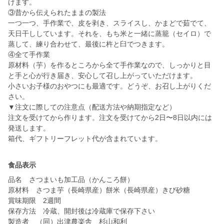
けます。
③昔から伝えられたままの製法
一つ一つ、手作業で、皮を剥き、スライスし、かまどで茹でて、
天日干ししています。それを、もち米と一緒に蒸籠（セイロ）で
蒸して、練り合わせて、最後に杵と臼でつきます。
④全て手作業
原材料（芋）を作るところから全て手作業なので、しっかりと目
と手と心が行き届き、安心して召し上がっていただけます。
小さいお子様のおやつにも最適です。どうぞ、お召し上がりくだ
さい。
▼注文に際しての注意点（配送方法や納期指定など）
注文を受けてから作ります。注文を受けてから2日〜8日以内には
発送します。
箱代、ギフトリーフレット代が含まれています。
食品表示
品名 さつまいも加工品（かんころ餅）
原材料 さつま芋（長崎県産）餅米（長崎県産）きび砂糖
賞味期限 2週間
保存方法 冷蔵、開封後は冷蔵庫で保存下さい
製造者 （同）出津農楽舎 杉山和利