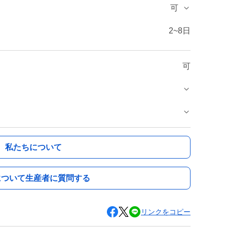
可
2~8日
可
私たちについて
について生産者に質問する
リンクをコピー