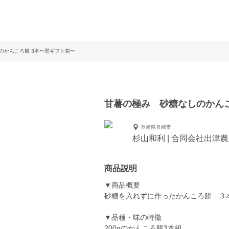
のかんころ餅 3本〜黒ギフト箱〜
甘薯の極み 砂糖なしのかんこ
長崎県長崎市
杉山和利 | 合同会社出津
商品説明
▼商品概要
砂糖を入れずに作ったかんころ餅 ３
▼品種・味の特徴
200gのかんころ餅3本組