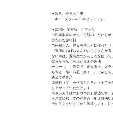
▼数量、分量の目安
一本200グラムの３本セットです。
▼栽培/生産方法、こだわり
出津農楽舎のかんころ餅のこだわりポ
①安心な原材料
自家栽培の、農薬を使わずに作ったサ
ご近所のおばちゃんやおじちゃんが育
ない時は、五島産のかんころを使って
②昔から伝えられたままの製法
一つ一つ、手作業で、皮を剥き、スラ
ち米と一緒に蒸籠（セイロ）で蒸して
④全て手作業
原材料（芋）を作るところから全て手
し上がっていただけます。
小さいお子様のおやつにも最適です。
▼注文に際しての注意点（配送方法や
予約注文を受けてから製造します。注