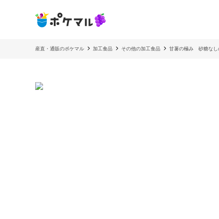
産直・通販のポケマル
加工食品
その他の加工食品
甘薯の極み 砂糖なし