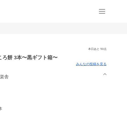
本日あと 50点
ろ餅 3本〜黒ギフト箱〜
みんなの投稿を見る
農楽舎
本