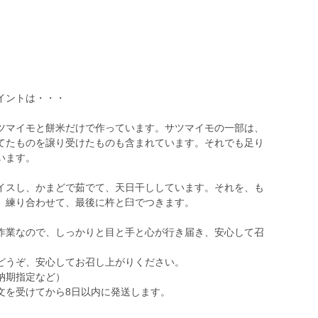
イントは・・・
ツマイモと餅米だけで作っています。サツマイモの一部は、
てたものを譲り受けたものも含まれています。それでも足り
います。
イスし、かまどで茹でて、天日干ししています。それを、も
、練り合わせて、最後に杵と臼でつきます。
作業なので、しっかりと目と手と心が行き届き、安心して召
どうぞ、安心してお召し上がりください。
納期指定など）
文を受けてから8日以内に発送します。