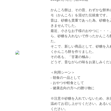
かんころ餅は、その昔、わずかな餅米
モ（かんころ）を混ぜた伝統食です。
昔は、砂糖も貴重であった為、砂糖を
きませんでした。
最近、小さなお子様のおやつに・・・
ら、砂糖を入れないで作ったかんころ
た。
そこで、新しい商品として、砂糖を入
くかんころ餅を作りました。
その名も、「甘薯の極み」
どうぞ、昔ながらの味をお楽しみくだ
＜利用シーン＞
- 朝食の一品として
- おやつや軽食として
- 健康志向の方への贈り物に
※注意※砂糖を入れていないため、水
温めてお召し上がりください。あるい
ください。