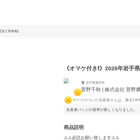
産【加工用青梅】
《オマケ付き❗️》2026年岩
岩手県奥州市
菅野千秋 | 株式会社 菅野
マークのついた生産者さんは、過去1年
生産者バッジの基準が新しくなりました。
商品説明
⚠️⚠️必読お願い致します⚠️⚠️