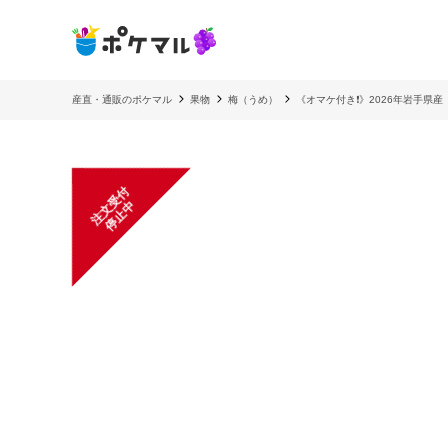
産直・通販のポケマル
果物
梅（うめ）
《オマケ付き❗️》2026年岩手県
注
文
受
付
停
止
中