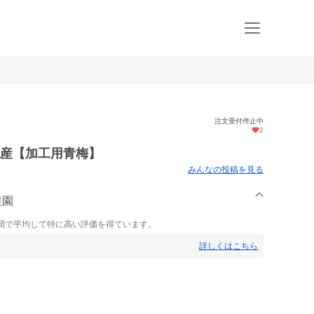
注文受付停止中
2
手県産【加工用青梅】
みんなの投稿を見る
農園
間で平均して特に高い評価を得ています。
詳しくはこちら