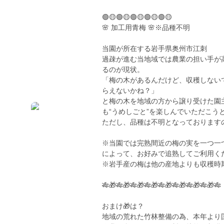
🟢🟡🟢🟡🟢🟡🟢🟡🟢🟡
🌸 加工用青梅 🌸※品種不明
当園が所在する岩手県奥州市江刺
過疎が進む当地域では農業の担い手が
るのが現状。
「梅の木があるんだけど、収穫しない
らえないかね？」
と梅の木を地域の方から譲り受けた園
も“うめしごと”を楽しんでいただこ
ただし、品種は不明となっております
※当園では完熟間近の梅の実を一つ一
によって、お好みで追熟してご利用く
※岩手産の梅は他の産地よりも収穫時
🎋🎁🎋🎁🎋🎁🎋🎁🎋🎁🎋🎁🎋🎁🎋🎁🎋
おまけ🎁は？
地域の荒れた竹林整備の為、本年より