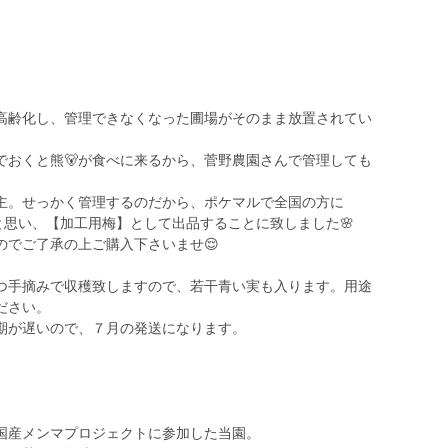
高齢化し、管理できなくなった圃場がそのまま放置されてい
でおくと熊🐻が食べに来るから、菅野農園さんで管理しても
主。せっかく管理するのだから、ポケマルで全国の方に
うと思い、【加工用梅】として出品することに致しました🌸
のでご了承の上ご購入下さいませ😌
つ手摘みで収穫致しますので、若干青い実も入ります。用途
ださい。
期が遅いので、７月の発送になります。
国産メンマプロジェクトに参加した当園。