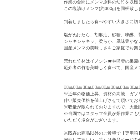
作業の合間にメンマ原料の幼竹を収穫
この塩漬けメンマ(約300g)を同梱致し
到着しましたら食べやすい大きさに切り
塩がぬけたら、胡麻油、砂糖、味醂、
シャキシャキッ、柔らか、風味豊かな
国産メンマの美味しさをご家庭でお楽し
荒れた竹林はイノシシ🐗や熊🐻の巣
厄介者の竹を美味しく食べて、国産メ
🙇‍♂️🙏🙇‍♂️🙏🙇‍♂️🙏🙇‍♂️🙏🙇‍♂️🙏🙇‍♂️🙏🙇‍♂️🙏🙇‍♂️🙏
※近年の物価上昇、資材の高騰、ガソ
伴い販売価格を値上げさせて頂いてお
※収量が限られておりますので、大量
※当園ではスタッフ全員が畑作業にも
いただく場合がございます。
※既存の商品以外のご希望で【専用箱
同梱して欲しい 等）は商品ページを