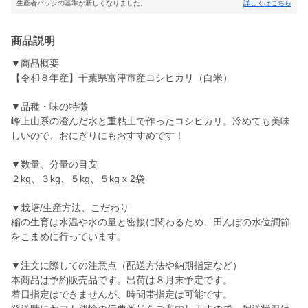
生産者バッジの基準が新しくなりました。
詳しくはこちら
商品説明
▼商品概要
【令和８年産】千葉県富津市産コシヒカリ（白米）
▼品種・味の特徴
峰上山系の澄んだ水と重粘土で作ったコシヒカリ。冷めても美味
しいので、おにぎりにもおすすめです！
▼数量、分量の目安
２kg、３kg、５kg、５kg x 2袋
▼栽培/生産方法、こだわり
稲の生育は水温や水の量と密接に関わるため、田んぼの水位調節
をこまめに行っています。
▼注文に際しての注意点（配送方法や納期指定など）
本商品は予約販売品です。出荷は８月末予定です。
着日指定はできませんが、時間帯指定は可能です。