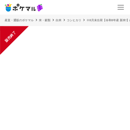
産直・通販のポケマル
米・穀類
白米
コシヒカリ
※8月末出荷【令和8年産 新米!】
販売終了