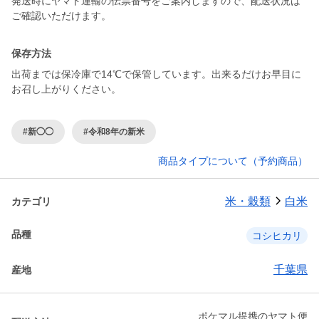
発送時にヤマト運輸の伝票番号をご案内しますので、配送状況は
ご確認いただけます。
保存方法
出荷までは保冷庫で14℃で保管しています。出来るだけお早目に
お召し上がりください。
#新◯◯
#令和8年の新米
商品タイプについて（予約商品）
米・穀類
白米
カテゴリ
品種
コシヒカリ
千葉県
産地
ポケマル提携のヤマト便