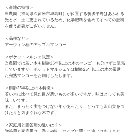
＜産地の特徴＞
当農園（福岡県久留米市城島町）が位置する筑後平野はあふれる
光と水、土に恵まれているため、化学肥料を含めてすべての肥料
を使う必要がございません。
＜品種など＞
アーウィン種のアップルマンゴー
＜ポケットマルシェ限定＞
当農園では若い木も樹齢25年以上の木のマンゴーも分けずに販売
していますが、ポケットマルシェでは樹齢25年以上の木の厳選し
た完熟マンゴーをお届けしたします。
＜樹齢25年以上の木特徴＞
若い木に比べて見た目が悪いものが多いですが、味はとっても美
味しいです。
また、まったく実をつけない年があったり、とっても沢山実をつ
けたりと気まぐれな木です。
＜家庭用と贈答用の違いは？＞
贈答用と家庭用は、香りや味、サイズに関して違いはありませ