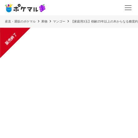
産直・通販のポケマル
果物
マンゴー
【家庭用3玉】樹齢25年以上の木からなる糖度約
販売終了