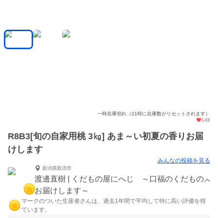
一時在庫切れ（21時に在庫数がリセットされます）
148
R8B3[旬の自家用桃 3㎏] あま～い初夏の香りお届
けします
みんなの投稿を見る
新潟県新潟市
渡邊直樹 | くだもの屋にへじ ～口福のくだもの
お届けします～
マークのついた生産者さんは、過去1年間で平均して特に高い評価を得
ています。