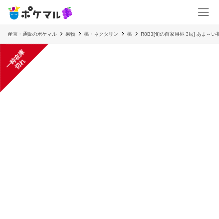
産直・通販のポケマル
果物
桃・ネクタリン
桃
R8B3[旬の自家用桃 3㎏] あま
一
在
庫
切
時
れ