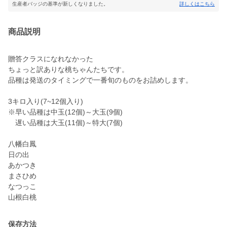
生産者バッジの基準が新しくなりました。
詳しくはこちら
商品説明
贈答クラスになれなかった
ちょっと訳ありな桃ちゃんたちです。
品種は発送のタイミングで一番旬のものをお詰めします。
3キロ入り(7~12個入り)
※早い品種は中玉(12個)～大玉(9個)
遅い品種は大玉(11個)～特大(7個)
八幡白鳳
日の出
あかつき
まさひめ
なつっこ
山根白桃
保存方法