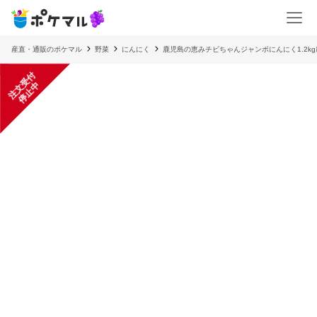
産直・通販のポケマル
野菜
にんにく
鹿児島の恵みチビちゃんジャンボにんにく1.2kg
注
文
受
付
停
止
中