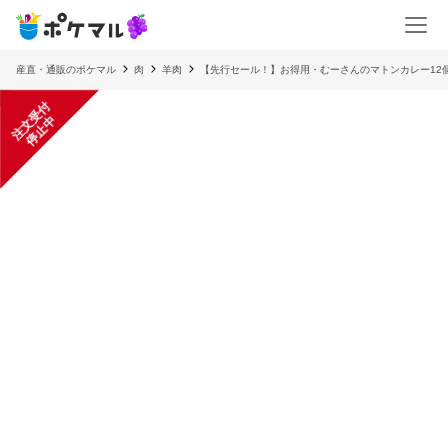
産直・通販のポケマル
肉
羊肉
【先行セール！】お得用・むーさんのマトンカレー12
注
文
受
付
停
止
中