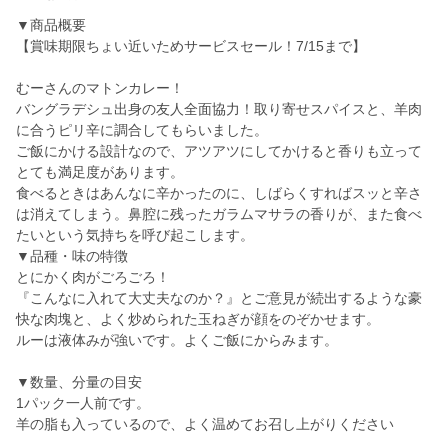
▼商品概要
【賞味期限ちょい近いためサービスセール！7/15まで】
むーさんのマトンカレー！
バングラデシュ出身の友人全面協力！取り寄せスパイスと、羊肉
に合うピリ辛に調合してもらいました。
ご飯にかける設計なので、アツアツにしてかけると香りも立って
とても満足度があります。
食べるときはあんなに辛かったのに、しばらくすればスッと辛さ
は消えてしまう。鼻腔に残ったガラムマサラの香りが、また食べ
たいという気持ちを呼び起こします。
▼品種・味の特徴
とにかく肉がごろごろ！
『こんなに入れて大丈夫なのか？』とご意見が続出するような豪
快な肉塊と、よく炒められた玉ねぎが顔をのぞかせます。
ルーは液体みが強いです。よくご飯にからみます。
▼数量、分量の目安
1パック一人前です。
羊の脂も入っているので、よく温めてお召し上がりください