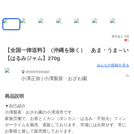
本日あと 5点
1
【全国一律送料】（沖縄を除く） あま・うま～い
【はるみジャム】270g
みんなの投稿を見る
静岡県周智郡森町
小澤正弥 | 小澤製茶・おざわ園
商品説明
▼自己紹介
小澤製茶・おざわ園の小澤清市です
家族労働で、お茶とミカン（ポンカン・はるみ・不知火）フィン
ガーライムを栽培、直販しております。市場には出荷せず、常に
お客様と接して販売致しております。