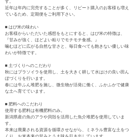
す。
近年は年内に完売することが多く、リピート購入のお客様も増え
ているため、定期便をご利用下さい。
■ はぴ米の味わい
お客様からいただいた感想をもとにすると、はぴ米の特徴は、
『甘みが強く、ほどよい粘りでモチモチ食感。』
噛むほどに広がる自然な甘さと、毎日食べても飽きない優しい味
わいが特徴です。
■ 土づくりへのこだわり
秋にはプラソイラを使用し、土を大きく耕して水はけの良い田ん
ぼづくりを行います。
春には牛ふん堆肥を施し、微生物が活発に働く、ふかふかで健康
な土へ育てています。
■ 肥料へのこだわり
使用する肥料は有機肥料のみ。
新潟県産の魚のアラや貝殻を活用した魚介堆肥を使用していま
す。
本来は廃棄される資源を循環させながら、ミネラル豊富な土をつ
くり、お米本来の甘みとうま味を引き出しています。