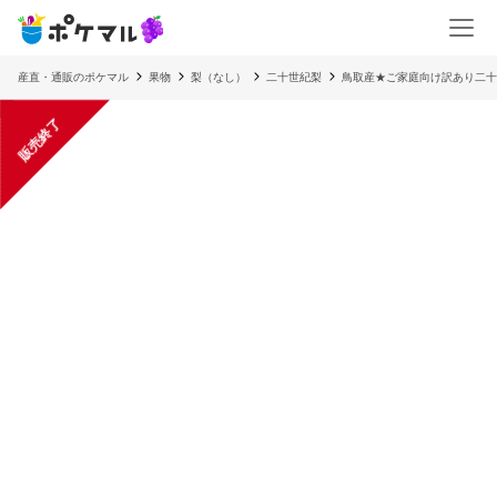
産直・通販のポケマル
果物
梨（なし）
二十世紀梨
鳥取産★ご家庭向け訳あり二十
販売終了