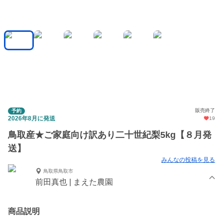
販売終了
予約
2026年8月に発送
19
鳥取産★ご家庭向け訳あり二十世紀梨5kg【８月発
送】
みんなの投稿を見る
鳥取県鳥取市
前田真也 | まえた農園
商品説明