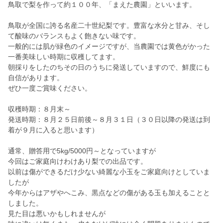
鳥取で梨を作って約１００年、「まえた農園」といいます。
鳥取が全国に誇る名産二十世紀梨です。豊富な水分と甘み、そし
て酸味のバランスもよく飽きない味です。
一般的には肌が緑色のイメージですが、当農園では黄色がかった
一番美味しい時期に収穫してます。
朝採りをしたのちその日のうちに発送していますので、鮮度にも
自信があります。
ぜひ一度ご賞味ください。
収穫時期：８月末～
発送時期：８月２５日前後～８月３１日（３０日以降の発送は到
着が９月に入ると思います）
通常、贈答用で5kg/5000円～となっていますが
今回はご家庭向けわけあり梨での出品です。
以前は傷ができるだけ少ない綺麗な小玉をご家庭向けとしていま
したが
今年からはアザやへこみ、黒点などの傷がある玉も加えることと
しました。
見た目は悪いかもしれませんが