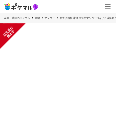
産直・通販のポケマル
果物
マンゴー
お手頃価格 家庭用完熟マンゴー2kg [7月以降
注
文
受
付
停
止
中