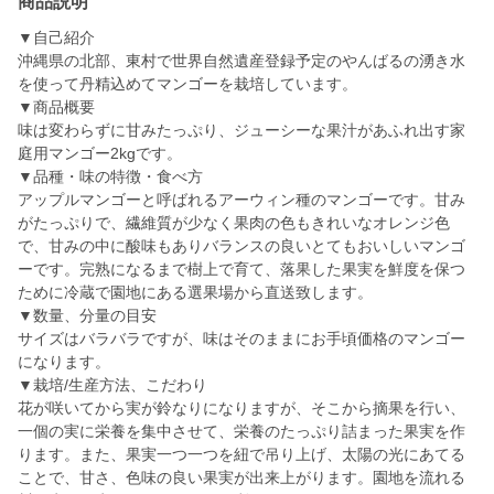
商品説明
▼自己紹介
沖縄県の北部、東村で世界自然遺産登録予定のやんばるの湧き水
を使って丹精込めてマンゴーを栽培しています。
▼商品概要
味は変わらずに甘みたっぷり、ジューシーな果汁があふれ出す家
庭用マンゴー2kgです。
▼品種・味の特徴・食べ方
アップルマンゴーと呼ばれるアーウィン種のマンゴーです。甘み
がたっぷりで、繊維質が少なく果肉の色もきれいなオレンジ色
で、甘みの中に酸味もありバランスの良いとてもおいしいマンゴ
ーです。完熟になるまで樹上で育て、落果した果実を鮮度を保つ
ために冷蔵で園地にある選果場から直送致します。
▼数量、分量の目安
サイズはバラバラですが、味はそのままにお手頃価格のマンゴー
になります。
▼栽培/生産方法、こだわり
花が咲いてから実が鈴なりになりますが、そこから摘果を行い、
一個の実に栄養を集中させて、栄養のたっぷり詰まった果実を作
ります。また、果実一つ一つを紐で吊り上げ、太陽の光にあてる
ことで、甘さ、色味の良い果実が出来上がります。園地を流れる