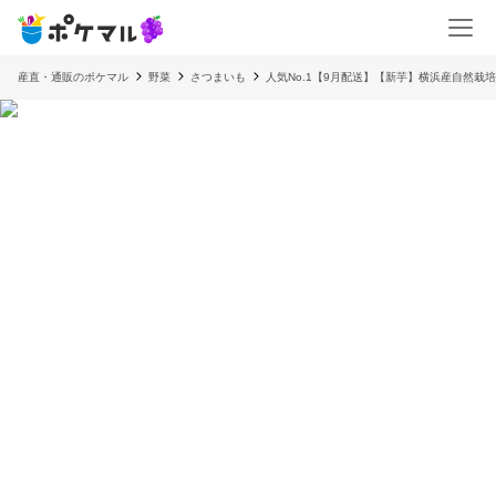
産直・通販のポケマル
野菜
さつまいも
人気No.1【9月配送】【新芋】横浜産自然栽培