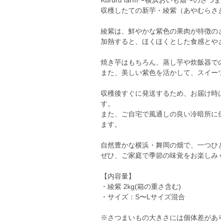
Kururu farm〜横浜おいも畑〜のさ
収穫したての新芋・綾紫（あやむらさ
綾紫は、鮮やかな紫色の果肉が特徴の
加熱すると、ほくほくとした食感とや
焼き芋はもちろん、蒸し芋や炊飯器で
また、美しい紫色を活かして、スイー
収穫後すぐに発送するため、お届け時
す。
また、ご自宅で風通しの良い冷暗所に
ます。
自然豊かな横浜・舞岡の畑で、一つひ
ぜひ、ご家庭で季節の味覚をお楽しみ
【内容量】
・綾紫 2kg(箱の重さ含む)
・サイズ：S〜Lサイズ混合
※さつまいもの大きさには個体差があ