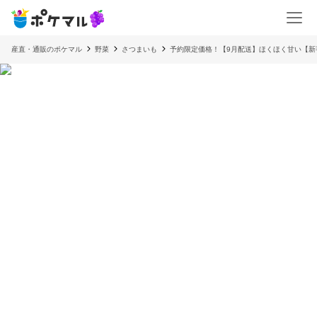
産直・通販のポケマル
野菜
さつまいも
予約限定価格！【9月配送】ほくほく甘い【新芋